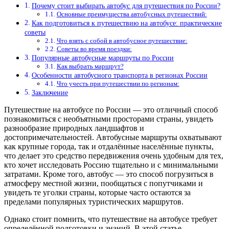
Почему стоит выбирать автобус для путешествия по России?
Основные преимущества автобусных путешествий:
Как подготовиться к путешествию на автобусе: практические
советы
Что взять с собой в автобусное путешествие:
Советы во время поездки:
Популярные автобусные маршруты по России
Как выбрать маршрут?
Особенности автобусного транспорта в регионах России
Что учесть при путешествии по регионам:
Заключение
Путешествие на автобусе по России — это отличный способ
познакомиться с необъятными просторами страны, увидеть
разнообразие природных ландшафтов и
достопримечательностей. Автобусные маршруты охватывают
как крупные города, так и отдалённые населённые пункты,
что делает это средство передвижения очень удобным для тех,
кто хочет исследовать Россию тщательно и с минимальными
затратами. Кроме того, автобус — это способ погрузиться в
атмосферу местной жизни, пообщаться с попутчиками и
увидеть те уголки страны, которые часто остаются за
пределами популярных туристических маршрутов.
Однако стоит помнить, что путешествие на автобусе требует
определённой подготовки и знаний. В этой статье