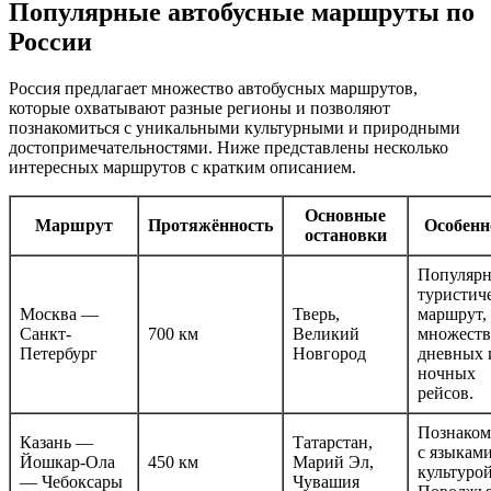
Популярные автобусные маршруты по
России
Россия предлагает множество автобусных маршрутов,
которые охватывают разные регионы и позволяют
познакомиться с уникальными культурными и природными
достопримечательностями. Ниже представлены несколько
интересных маршрутов с кратким описанием.
Основные
Маршрут
Протяжённость
Особенн
остановки
Популяр
туристич
Москва —
Тверь,
маршрут,
Санкт-
700 км
Великий
множеств
Петербург
Новгород
дневных 
ночных
рейсов.
Познаком
Казань —
Татарстан,
с языкам
Йошкар-Ола
450 км
Марий Эл,
культуро
— Чебоксары
Чувашия