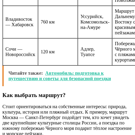
Поволжья
Маршрут
Уссурийск,
Дальнему
Владивосток
760 км
Комсомольск-
Востоку 
— Хабаровск
на-Амуре
красивы
пейзажам
Побережь
Сочи —
Адлер,
Чёрного 
120 км
Новороссийск
Туапсе
с пляжам
курортам
Читайте также:
Автомобиль: подготовка к
путешествию и советы для безопасной поездки
Как выбрать маршрут?
Стоит ориентироваться на собственные интересы: природа,
культура, история или пляжный отдых. К примеру, маршрут
Москва — Санкт-Петербург подойдет тем, кто хочет увидеть
две крупнейшие культурные столицы России, а поездка по
южному побережью Черного моря подарит тёплое настроение
и морские пейзажи.