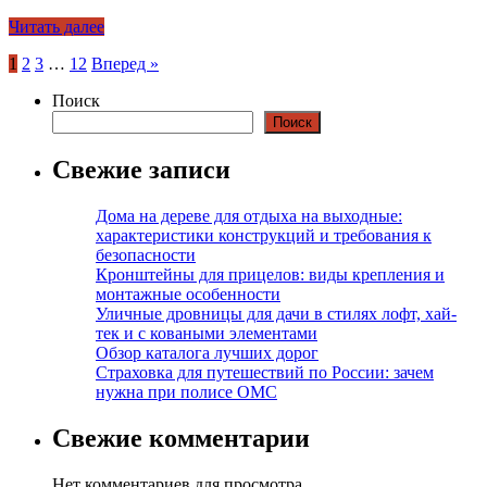
Читать далее
Пагинация
1
2
3
…
12
Вперед »
записей
Поиск
Поиск
Свежие записи
Дома на дереве для отдыха на выходные:
характеристики конструкций и требования к
безопасности
Кронштейны для прицелов: виды крепления и
монтажные особенности
Уличные дровницы для дачи в стилях лофт, хай-
тек и с коваными элементами
Обзор каталога лучших дорог
Страховка для путешествий по России: зачем
нужна при полисе ОМС
Свежие комментарии
Нет комментариев для просмотра.