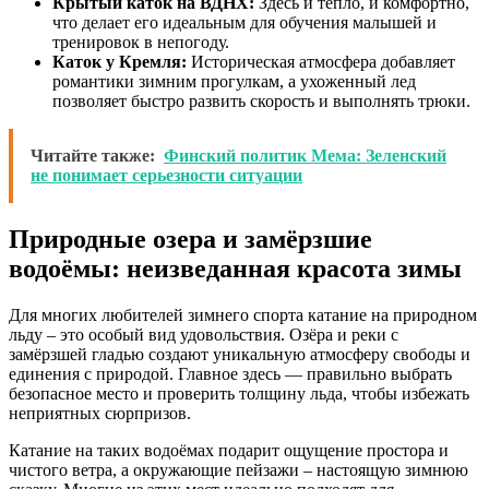
Крытый каток на ВДНХ:
Здесь и тепло, и комфортно,
что делает его идеальным для обучения малышей и
тренировок в непогоду.
Каток у Кремля:
Историческая атмосфера добавляет
романтики зимним прогулкам, а ухоженный лед
позволяет быстро развить скорость и выполнять трюки.
Читайте также:
Финский политик Мема: Зеленский
не понимает серьезности ситуации
Природные озера и замёрзшие
водоёмы: неизведанная красота зимы
Для многих любителей зимнего спорта катание на природном
льду – это особый вид удовольствия. Озёра и реки с
замёрзшей гладью создают уникальную атмосферу свободы и
единения с природой. Главное здесь — правильно выбрать
безопасное место и проверить толщину льда, чтобы избежать
неприятных сюрпризов.
Катание на таких водоёмах подарит ощущение простора и
чистого ветра, а окружающие пейзажи – настоящую зимнюю