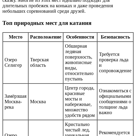
сказку. Многие из этих мест идеально подходят для
длительных пробежек на коньках и даже проведения
небольших соревнований среди друзей.
Топ природных мест для катания
Место
Расположение
Особенности
Безопасность
Обширная
ледяная
Требуется
поверхность,
Озеро
Тверская
проверка льда
живописные
Селигер
область
и
виды,
сопровождение
относительно
пустынь
Центр города,
Ознакомиться с
красивые
Замёрзшая
официальными
мосты и
Москва-
Москва
сообщениями о
набережные,
река
толщине льда
множество
важно
удобств рядом
Кристально
чистый лед,
Рекомендуется
Озеро
уникальная