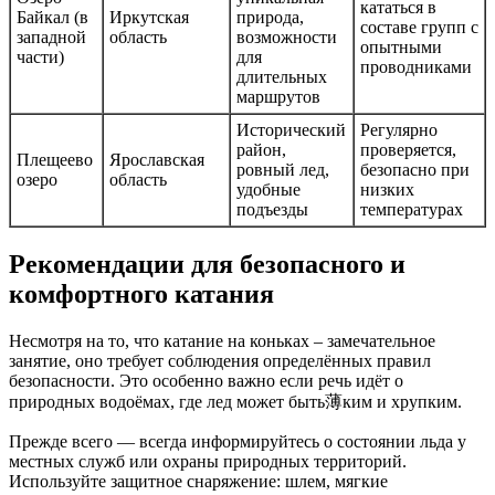
кататься в
Байкал (в
Иркутская
природа,
составе групп с
западной
область
возможности
опытными
части)
для
проводниками
длительных
маршрутов
Исторический
Регулярно
район,
проверяется,
Плещеево
Ярославская
ровный лед,
безопасно при
озеро
область
удобные
низких
подъезды
температурах
Рекомендации для безопасного и
комфортного катания
Несмотря на то, что катание на коньках – замечательное
занятие, оно требует соблюдения определённых правил
безопасности. Это особенно важно если речь идёт о
природных водоёмах, где лед может быть薄ким и хрупким.
Прежде всего — всегда информируйтесь о состоянии льда у
местных служб или охраны природных территорий.
Используйте защитное снаряжение: шлем, мягкие