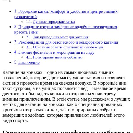
Городские катки: комфорт и удобство в центре зимних
развлечений
Лучшие городские катки
Природные озера и замёрзшие водоёмы: неизведанная
красота зимы
Топ природных мест для катания
Рекомендации для безопасного и комфортного катания
Основные советы опытных конькобежцев
Зимние фестивали и мероприятия на льду
Популярные зимние события
Заключение
Катание на коньках – одно из самых любимых зимних
развлечений, которое дарит массу удовольствия и позволяет
активно провести время на свежем воздухе. В морозные дни
тают сугробы, а на улицах появляется лед – идеальное время
для того, чтобы надеть коньки и отправиться навстречу
зимним приключениям. В этой статье мы расскажем о лучших
местах для катания на коньках: как о специализированных
крытых и открытых катках, так и о природных озёрах и
замёрзших водоёмах, которые привлекают любителей этого
вида спорта.