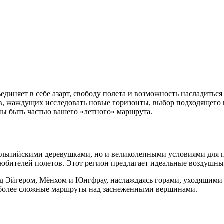
диняет в себе азарт, свободу полета и возможность насладиться
тов, жаждущих исследовать новые горизонты, выбор подходящег
ны быть частью вашего «летного» маршрута.
альпийскими деревушками, но и великолепными условиями для 
любителей полетов. Этот регион предлагает идеальные воздушн
ад Эйгером, Мёнхом и Юнгфрау, наслаждаясь горами, уходящими 
в более сложные маршруты над заснеженными вершинами.