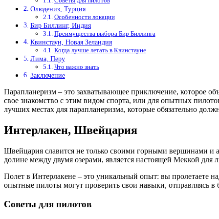
Советы для пилотов
Олюдениз, Турция
Особенности локации
Бир Биллинг, Индия
Преимущества выбора Бир Биллинга
Квинстаун, Новая Зеландия
Когда лучше летать в Квинстауне
Лима, Перу
Что важно знать
Заключение
Парапланеризм – это захватывающее приключение, которое объе
свое знакомство с этим видом спорта, или для опытных пило
лучших местах для парапланеризма, которые обязательно долж
Интерлакен, Швейцария
Швейцария славится не только своими горными вершинами и 
долине между двумя озерами, является настоящей Меккой для 
Полет в Интерлакене – это уникальный опыт: вы пролетаете н
опытные пилоты могут проверить свои навыки, отправляясь 
Советы для пилотов