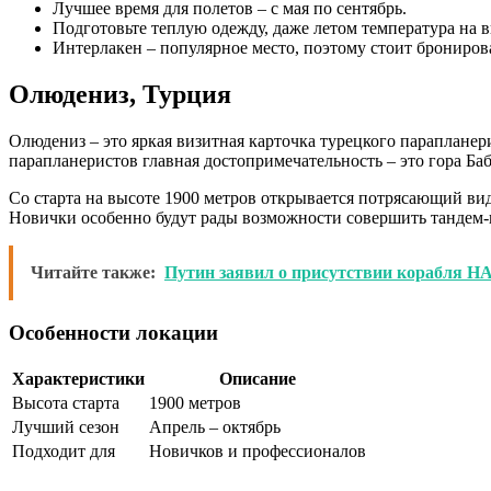
Лучшее время для полетов – с мая по сентябрь.
Подготовьте теплую одежду, даже летом температура на 
Интерлакен – популярное место, поэтому стоит бронирова
Олюдениз, Турция
Олюдениз – это яркая визитная карточка турецкого параплане
парапланеристов главная достопримечательность – это гора Баб
Со старта на высоте 1900 метров открывается потрясающий ви
Новички особенно будут рады возможности совершить тандем-
Читайте также:
Путин заявил о присутствии корабля Н
Особенности локации
Характеристики
Описание
Высота старта
1900 метров
Лучший сезон
Апрель – октябрь
Подходит для
Новичков и профессионалов