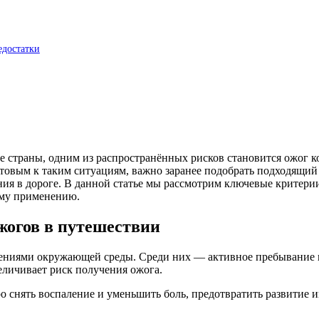
едостатки
ие страны, одним из распространённых рисков становится ожог
отовым к таким ситуациям, важно заранее подобрать подходящий
ния в дороге. В данной статье мы рассмотрим ключевые критери
ому применению.
жогов в путешествии
ениями окружающей среды. Среди них — активное пребывание на
величивает риск получения ожога.
о снять воспаление и уменьшить боль, предотвратить развитие 