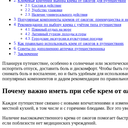
Ключевые критерии выбора крема от ожогов для путешествий
Состав и действие
Удобство упаковки
Наличие универсального действия
Популярные компоненты кремов от ожогов: преимущества и н
Рекомендации по выбору крема с учётом типа путешествия
Пляжный отдых на море
Активный туризм, походы и горы
Городские экскурсии и культурные поездки
Как правильно использовать крем от ожогов в путешествиях
Советы по дополнению аптечки путешественника
Заключение
Планируя путешествие, особенно в солнечные или экзотическ
испортить отпуск, доставить боль и дискомфорт. Чтобы быть г
снимать боль и воспаление, но и быть удобным для использова
популярных компонентов и дадим рекомендации по правильн
Почему важно иметь при себе крем от о
Каждое путешествие связано с новыми впечатлениями и измен
местной кухней, в том числе и с горячими блюдами. Все это у
Наличие высококачественного крема от ожогов помогает быстр
если поблизости нет медицинских учреждений.