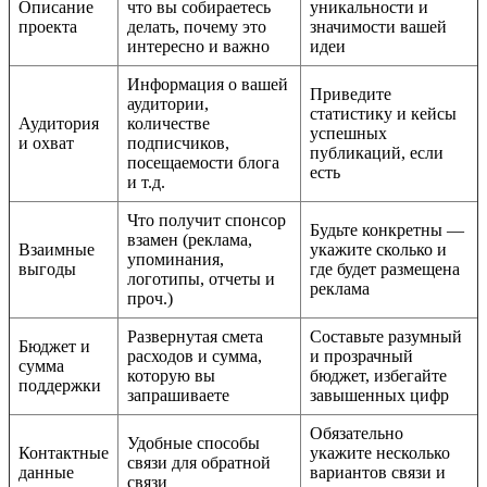
Описание
что вы собираетесь
уникальности и
проекта
делать, почему это
значимости вашей
интересно и важно
идеи
Информация о вашей
Приведите
аудитории,
статистику и кейсы
Аудитория
количестве
успешных
и охват
подписчиков,
публикаций, если
посещаемости блога
есть
и т.д.
Что получит спонсор
Будьте конкретны —
взамен (реклама,
Взаимные
укажите сколько и
упоминания,
выгоды
где будет размещена
логотипы, отчеты и
реклама
проч.)
Развернутая смета
Составьте разумный
Бюджет и
расходов и сумма,
и прозрачный
сумма
которую вы
бюджет, избегайте
поддержки
запрашиваете
завышенных цифр
Обязательно
Удобные способы
Контактные
укажите несколько
связи для обратной
данные
вариантов связи и
связи