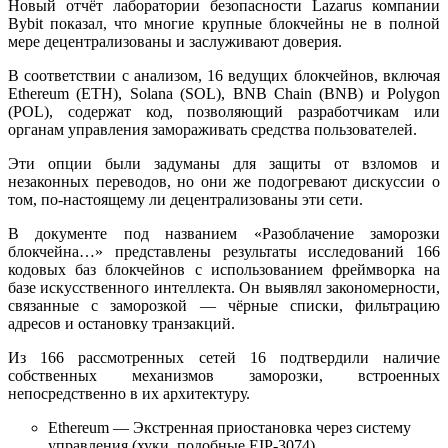
Новый отчёт лаборатории безопасности Lazarus компании
Bybit показал, что многие крупные блокчейны не в полной
мере децентрализованы и заслуживают доверия.
В соответствии с анализом, 16 ведущих блокчейнов, включая
Ethereum (ETH), Solana (SOL), BNB Chain (BNB) и Polygon
(POL), содержат код, позволяющий разработчикам или
органам управления замораживать средства пользователей.
Эти опции были задуманы для защиты от взломов и
незаконных переводов, но они же подогревают дискуссии о
том, по-настоящему ли децентрализованы эти сети.
В документе под названием «Разоблачение заморозки
блокчейна…» представлены результаты исследований 166
кодовых баз блокчейнов с использованием фреймворка на
базе искусственного интеллекта. Он выявлял закономерности,
связанные с заморозкой — чёрные списки, фильтрацию
адресов и остановку транзакций.
Из 166 рассмотренных сетей 16 подтвердили наличие
собственных механизмов заморозки, встроенных
непосредственно в их архитектуру.
Ethereum — Экстренная приостановка через систему
управления (хуки, подобные EIP-3074).