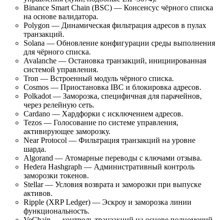
Binance Smart Chain (BSC) — Консенсус чёрного списка
на основе валидатора.
Polygon — Динамическая фильтрация адресов в пулах
транзакций.
Solana — Обновление конфигурации среды выполнения
для чёрного списка.
Avalanche — Остановка транзакций, инициированная
системой управления.
Tron — Встроенный модуль чёрного списка.
Cosmos — Приостановка IBC и блокировка адресов.
Polkadot — Заморозка, специфичная для парачейнов,
через релейную сеть.
Cardano — Хардфорки с исключением адресов.
Tezos — Голосование по системе управления,
активирующее заморозку.
Near Protocol — Фильтрация транзакций на уровне
шарда.
Algorand — Атомарные переводы с ключами отзыва.
Hedera Hashgraph — Административный контроль
заморозки токенов.
Stellar — Условия возврата и заморозки при выпуске
активов.
Ripple (XRP Ledger) — Эскроу и заморозка линии
функциональность.
VeChain — контроль транзакций на основе полномочий.