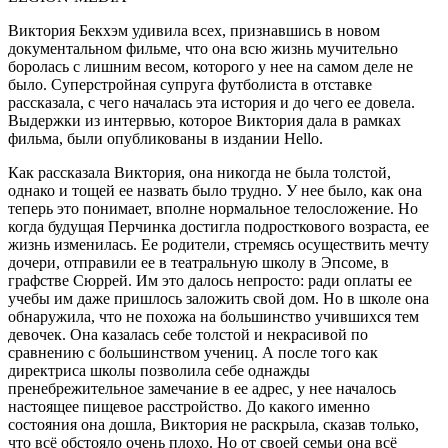
Виктория Бекхэм удивила всех, признавшись в новом
документальном фильме, что она всю жизнь мучительно
боролась с лишним весом, которого у нее на самом деле не
было. Суперстройная супруга футболиста в отставке
рассказала, с чего началась эта история и до чего ее довела.
Выдержки из интервью, которое Виктория дала в рамках
фильма, были опубликованы в издании Hello.
Как рассказала Виктория, она никогда не была толстой,
однако и тощей ее назвать было трудно. У нее было, как она
теперь это понимает, вполне нормальное телосложение. Но
когда будущая Перчинка достигла подросткового возраста, ее
жизнь изменилась. Ее родители, стремясь осуществить мечту
дочери, отправили ее в театральную школу в Эпсоме, в
графстве Сюррей. Им это далось непросто: ради оплаты ее
учебы им даже пришлось заложить свой дом. Но в школе она
обнаружила, что не похожа на большинство учившихся тем
девочек. Она казалась себе толстой и некрасивой по
сравнению с большинством учениц. А после того как
директриса школы позволила себе однажды
пренебрежительное замечание в ее адрес, у нее началось
настоящее пищевое расстройство. До какого именно
состояния она дошла, Виктория не раскрыла, сказав только,
что всё обстояло очень плохо. Но от своей семьи она всё