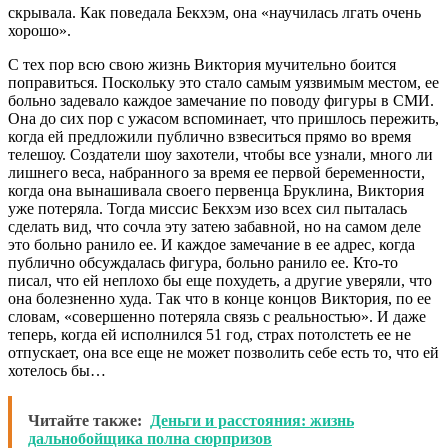
скрывала. Как поведала Бекхэм, она «научилась лгать очень
хорошо».
С тех пор всю свою жизнь Виктория мучительно боится
поправиться. Поскольку это стало самым уязвимым местом, ее
больно задевало каждое замечание по поводу фигуры в СМИ.
Она до сих пор с ужасом вспоминает, что пришлось пережить,
когда ей предложили публично взвеситься прямо во время
телешоу. Создатели шоу захотели, чтобы все узнали, много ли
лишнего веса, набранного за время ее первой беременности,
когда она вынашивала своего первенца Бруклина, Виктория
уже потеряла. Тогда миссис Бекхэм изо всех сил пыталась
сделать вид, что сочла эту затею забавной, но на самом деле
это больно ранило ее. И каждое замечание в ее адрес, когда
публично обсуждалась фигура, больно ранило ее. Кто-то
писал, что ей неплохо бы еще похудеть, а другие уверяли, что
она болезненно худа. Так что в конце концов Виктория, по ее
словам, «совершенно потеряла связь с реальностью». И даже
теперь, когда ей исполнился 51 год, страх потолстеть ее не
отпускает, она все еще не может позволить себе есть то, что ей
хотелось бы…
Читайте также:
Деньги и расстояния: жизнь
дальнобойщика полна сюрпризов