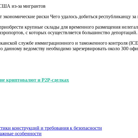
 экономические риски Чего удалось добиться республиканцу за 
 приобрести крупные склады для временного размещения нелега
аэропортов, с которых осуществляется большинство депортаций.
мериканской службе иммиграционного и таможенного контроля (IC
ого данному ведомству необходимо зарезервировать около 300 о
не криптовалют и P2P-сделках
стики конструкций и требования к безопасности
тажные особенности