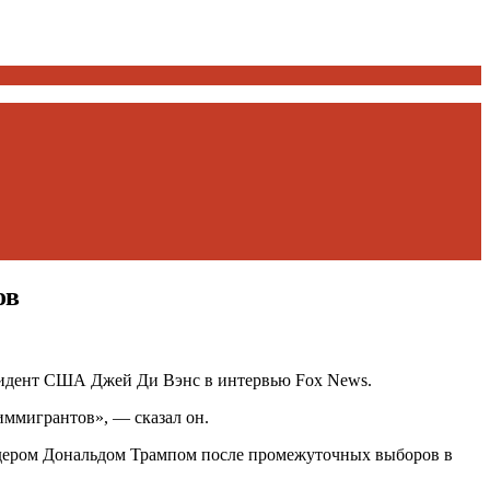
ов
езидент США Джей Ди Вэнс в интервью Fox News.
иммигрантов», — сказал он.
идером Дональдом Трампом после промежуточных выборов в