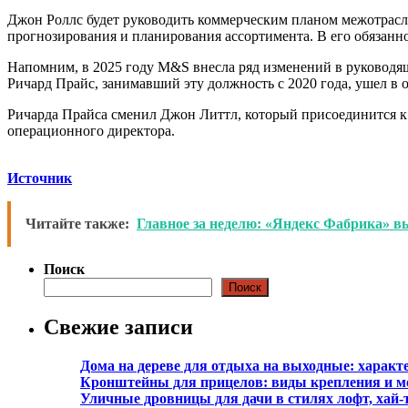
Джон Роллс будет руководить коммерческим планом межотрасле
прогнозирования и планирования ассортимента. В его обязан
Напомним, в 2025 году M&S внесла ряд изменений в руководя
Ричард Прайс, занимавший эту должность с 2020 года, ушел в о
Ричарда Прайса сменил Джон Литтл, который присоединится к M
операционного директора.
Источник
Читайте также:
Главное за неделю: «Яндекс Фабрика» 
Поиск
Поиск
Свежие записи
Дома на дереве для отдыха на выходные: характ
Кронштейны для прицелов: виды крепления и м
Уличные дровницы для дачи в стилях лофт, хай-