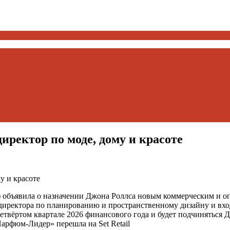
ректор по моде, дому и красоте
&S) объявила о назначении Джона Роллса новым коммерческим и 
ь директора по планированию и пространственному дизайну и вх
вёртом квартале 2026 финансового года и будет подчиняться Дж
Парфюм-Лидер» перешла на Set Retail