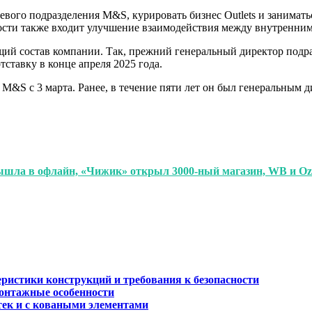
вого подразделения M&S, курировать бизнес Outlets и занимать
ности также входит улучшение взаимодействия между внутренни
щий состав компании. Так, прежний генеральный директор подра
тставку в конце апреля 2025 года.
&S с 3 марта. Ранее, в течение пяти лет он был генеральным дир
вышла в офлайн, «Чижик» открыл 3000-ный магазин, WB и O
еристики конструкций и требования к безопасности
онтажные особенности
тек и с коваными элементами