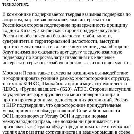
технологиях.
В коммюнике подчеркивается твердая взаимная поддержка по
вопросам, затрагивающим ключевые интересы стран.
Российская сторона подтвердила приверженность принципу
«одного Китая», а китайская сторона поддержала усилия
России по обеспечению безопасности, стабильности,
суверенитета и территориальной целостности, выступив
против вмешательства извне в ее внутренние дела. «Стороны
будут неизменно оказывать друг другу твердую взаимную
поддержку по вопросам, затрагивающим их ключевые
интересы и серьезные озабоченности», – сказано в документе.
Москва и Пекин также намерены расширять взаимодействие
и координировать усилия в рамках многосторонних структур,
таких как БРИКС, Шанхайская организация сотрудничества
(ШОС), «Группа двадцати» (G20), АТЭС. Стороны выступили
за укрепление формирующегося многополярного мира и
против протекционизма, односторонних рестрикций. Россия
и КНР подтвердили, что односторонние принудительные
меры, принятые в обход резолюций Совета Безопасности
ООН, противоречат Уставу ООН и другим нормам
международного права, «не должны ни приниматься, ни
признаваться». Страны «будут предпринимать все возможные
усилия для развития сотрудничества и взаимопомощи в сфере