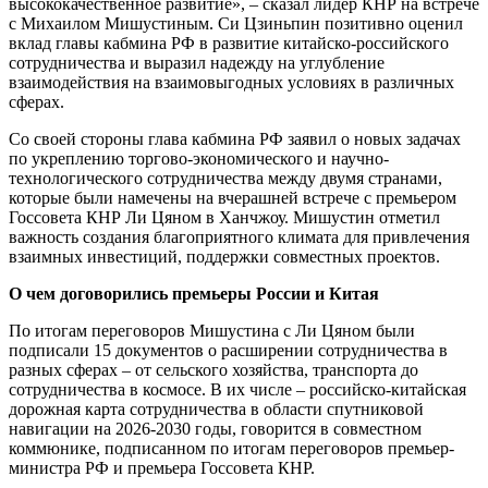
высококачественное развитие», – сказал лидер КНР на встрече
с Михаилом Мишустиным. Си Цзиньпин позитивно оценил
вклад главы кабмина РФ в развитие китайско-российского
сотрудничества и выразил надежду на углубление
взаимодействия на взаимовыгодных условиях в различных
сферах.
Со своей стороны глава кабмина РФ заявил о новых задачах
по укреплению торгово-экономического и научно-
технологического сотрудничества между двумя странами,
которые были намечены на вчерашней встрече с премьером
Госсовета КНР Ли Цяном в Ханчжоу. Мишустин отметил
важность создания благоприятного климата для привлечения
взаимных инвестиций, поддержки совместных проектов.
О чем договорились премьеры России и Китая
По итогам переговоров Мишустина с Ли Цяном были
подписали 15 документов о расширении сотрудничества в
разных сферах – от сельского хозяйства, транспорта до
сотрудничества в космосе. В их числе – российско-китайская
дорожная карта сотрудничества в области спутниковой
навигации на 2026-2030 годы, говорится в совместном
коммюнике, подписанном по итогам переговоров премьер-
министра РФ и премьера Госсовета КНР.