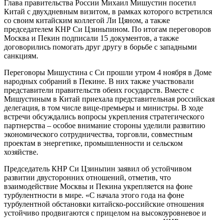
Глава правительства России Михаил Мишустин посетил
Китай с двухдневным визитом, в рамках которого встретился
со своим китайским коллегой Ли Цяном, а также
председателем КНР Си Цзиньпином. По итогам переговоров
Москва и Пекин подписали 15 документов, а также
договорились помогать друг другу в борьбе с западными
санкциям.
Переговоры Мишустина с Си прошли утром 4 ноября в Доме
народных собраний в Пекине. В них также участвовали
представители правительств обеих государств. Вместе с
Мишустиным в Китай приехала представительная российская
делегация, в том числе вице-премьеры и министры. В ходе
встречи обсуждались вопросы укрепления стратегического
партнерства – особое внимание стороны уделили развитию
экономического сотрудничества, торговли, совместным
проектам в энергетике, промышленности и сельском
хозяйстве.
Председатель КНР Си Цзиньпин заявил об устойчивом
развитии двусторонних отношений, отметив, что
взаимодействие Москвы и Пекина укрепляется на фоне
турбулентности в мире. «С начала этого года на фоне
турбулентной обстановки китайско-российские отношения
устойчиво продвигаются с прицелом на высокоуровневое и