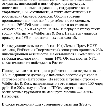
открытых инноваций в пяти сферах: оргструктура,
инвестиции в новые направления, сотрудничество со
стартапами, ESG-активности, а также автоматизация и
роботизация бизнес-процессов. Общий уровень
проникновения инноваций в ритейле, по их оценкам,
составил 26%.Рейтинг инновационности возглавили
«ВкусВилл», X5 и «Группа Лента». В первую пятерку также
вошли «Магнит» и Wildberries & Russ. На пятерку лидеров
приходится 58% инновационных технологий.
На следующие пять позиций топ-10 («ЛеманаПро», HOFF,
«Ашан», FixPrice и «Спортмастер») совокупно пришлось 28%
инновационной активности. На оставшиеся 10 компаний из
выборки исследования — лишь 14%. QR-код против NFC:
какая технология побеждает в России
Пионером в автоматизации и роботизации эксперты назвали
X5, внедрившего доставку с помощью роботов-курьеров в
торговой сети «Пятерочка». На второй и третьей строчке –
Wildberries & Russ, направившая на это направление 150 млрд
рублей в 2024 году, и «ЛеманаПРО», запустившая
беспилотные грузовики на маршруте Москва — Санкт-
Петербург.
В блоке технологий для устойчивого развития (ESG) с