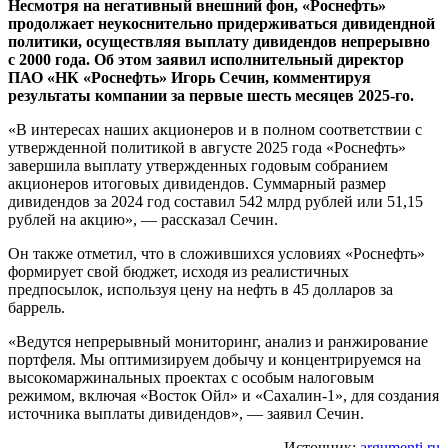
Несмотря на негативный внешний фон, «Роснефть»
продолжает неукоснительно придерживаться дивидендной
политики, осуществляя выплату дивидендов непрерывно
с 2000 года. Об этом заявил исполнительный директор
ПАО «НК «Роснефть» Игорь Сечин, комментируя
результаты компании за первые шесть месяцев 2025-го.
«В интересах наших акционеров и в полном соответствии с
утвержденной политикой в августе 2025 года «Роснефть»
завершила выплату утвержденных годовым собранием
акционеров итоговых дивидендов. Суммарный размер
дивидендов за 2024 год составил 542 млрд рублей или 51,15
рублей на акцию», — рассказал Сечин.
Он также отметил, что в сложившихся условиях «Роснефть»
формирует свой бюджет, исходя из реалистичных
предпосылок, используя цену на нефть в 45 долларов за
баррель.
«Ведутся непрерывный мониторинг, анализ и ранжирование
портфеля. Мы оптимизируем добычу и концентрируемся на
высокомаржинальных проектах с особым налоговым
режимом, включая «Восток Ойл» и «Сахалин-1», для создания
источника выплаты дивидендов», — заявил Сечин.
Источник:
argumenti.ru