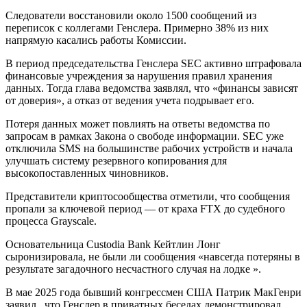
Следователи восстановили около 1500 сообщений из
переписок с коллегами Генслера. Примерно 38% из них
напрямую касались работы Комиссии.
В период председательства Генслера SEC активно штрафовала
финансовые учреждения за нарушения правил хранения
данных. Тогда глава ведомства заявлял, что «финансы зависят
от доверия», а отказ от ведения учета подрывает его.
Потеря данных может повлиять на ответы ведомства по
запросам в рамках Закона о свободе информации. SEC уже
отключила SMS на большинстве рабочих устройств и начала
улучшать систему резервного копирования для
высокопоставленных чиновников.
Представители криптосообщества отметили, что сообщения
пропали за ключевой период — от краха FTX до судебного
процесса Grayscale.
Основательница Custodia Bank Кейтлин Лонг
сыронизировала, не были ли сообщения «навсегда потеряны в
результате загадочного несчастного случая на лодке ».
В мае 2025 года бывший конгрессмен США Патрик МакГенри
заявил , что Генслер в приватных беседах демонстрировал