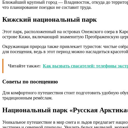
Ближайший крупный город — Владивосток, откуда до территор
что планирование поездки не составит труда.
Кижский национальный парк
Этот парк, расположенный на островах Онежского озера в Кар
острове Кижи, включающий знаменитую Преображенскую цер
Окружающая природа также привлекает туристов: чистые озёр
для посещения, ведь в этот период можно насладиться красото
Читайте также:
Как вызвать спасателей: телефоны экс
Советы по посещению
Для комфортного путешествия стоит подготовить удобную обув
традиционным ремёслам.
Национальный парк «Русская Арктика
Уникальное путешествие в мир снега и льдов предлагает наци
экстрима и северной природы. Увидеть белых медведей, морж