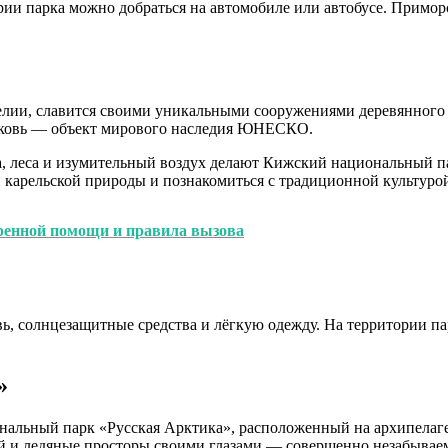
ии парка можно добраться на автомобиле или автобусе. Примор
елии, славится своими уникальными сооружениями деревянного 
ковь — объект мирового наследия ЮНЕСКО.
а, леса и изумительный воздух делают Кижский национальный п
й карельской природы и познакомиться с традиционной культуро
тренной помощи и правила вызова
ь, солнцезащитные средства и лёгкую одежду. На территории па
»
ональный парк «Русская Арктика», расположенный на архипелаг
ей и ледяные просторы своими глазами — совершенно незабывае