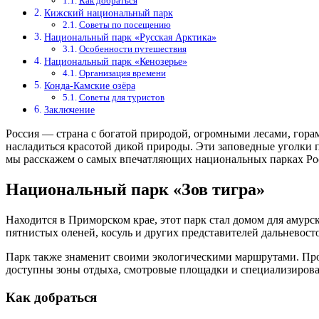
Как добраться
Кижский национальный парк
Советы по посещению
Национальный парк «Русская Арктика»
Особенности путешествия
Национальный парк «Кенозерье»
Организация времени
Конда-Камские озёра
Советы для туристов
Заключение
Россия — страна с богатой природой, огромными лесами, гора
насладиться красотой дикой природы. Эти заповедные уголки 
мы расскажем о самых впечатляющих национальных парках Рос
Национальный парк «Зов тигра»
Находится в Приморском крае, этот парк стал домом для амур
пятнистых оленей, косуль и других представителей дальневост
Парк также знаменит своими экологическими маршрутами. Про
доступны зоны отдыха, смотровые площадки и специализиров
Как добраться