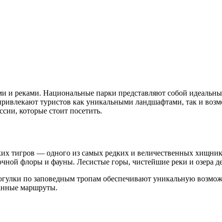
ми и реками. Национальные парки представляют собой идеальны
привлекают туристов как уникальными ландшафтами, так и возм
сии, которые стоит посетить.
ских тигров — одного из самых редких и величественных хищник
очной флоры и фауны. Лесистые горы, чистейшие реки и озера д
гулки по заповедным тропам обеспечивают уникальную возможно
анные маршруты.