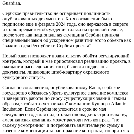
Guardian.
Сербское правительство не оспаривает подлинность
опубликованных документов. Хотя соглашение было
подписано еще в феврале 2024 года, оно держалось в секрете
и стало предметом обсуждения только на прошлой неделе,
после того как национальная скупщина Сербии приняла
специальный закон об ускоренном развитии этого объекта как
“важного для Республики Сербия проекта”.
Новый закон позволяет правительству обойти регулирующий
контроль, который в мае приостановил реализацию проекта, в
ожидании расследования того, были ли подделаны
документы, лишающие штаб-квартиру охраняемого
культурного статуса.
Согласно соглашению, опубликованному Radar, сербское
государство обязалось убрать культурное значение комплекса
и завершить работы по сносу существующих зданий “таким
образом, чтобы это устраивало” компанию Кушнера Atlantic
Incubation. Если Сербия не уложится в срок до мая
следующего года для подготовки площадки к строительству,
американская компания может расторгнуть контракт “по
своему усмотрению” и потребовать значительную сумму в
качестве компенсации за расторжение контракта, говорится в