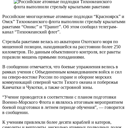
Российские многоцелевые атомные подлодки “Красноярск” и
Омск” Тихоокеанского флота выполнили стрельбу крылатыми
ракетами “Оникс” и “Гранит”. Об этом сообщил телеграм-
канал “Тихоокеанский флот”.
Стрельба ракетами велась из акватории Охотского моря по
мишенной позиции, находившейся на расстоянии более 250
километров. По данным объективного контроля, все ракеты
поразили мишень прямыми попаданиями.
В сообщении отмечается, что боевые упражнения велись в
рамках учения с Объединенным командованием войск и сил
на северо-востоке России по охране и обороне морских
коммуникаций северной части Тихого океана и побережья
Камчатки и Чукотки, а также островной зоны.
“Учение проводится в соответствии с планом подготовки
Военно-Морского Флота и являлось итоговым мероприятием
боевой подготовки в летнем периоде обучения”, — говорится
в сообщении.
К учениям привлекли более десяти кораблей и катеров,
самолеты и вертолеты, несколько атомных подводных лодок,