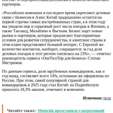
партнеров.
«Российские компании в последнее время укрепляют деловые
связи с бизнесом в Азии: Китай традиционно остается на
первой строчке самых востребованных стран, а в этом году
мы увидели еще и серьезный рост числа поездок в Японию, а
также Таиланд, Малайзию и Вьетнам. Бизнес ищет новые
рынки и партнеров, которые предлагают благоприятные
условия для развития сотрудничества, и азиатские страны в
этом плане представляют большой интерес. С Европой же
количество контактов, наоборот, сокращается: за год доля
деловых поездок в этот регион снизилась на 23%», — отметил
руководитель сервиса «OneTwoTrip для бизнеса» Степан
Мастрюков.
По данным сервиса, доля зарубежных командировок, как и
год назад, составляет всего 14%, остальные же оформлены по
России. При этом, самой популярной страной для
командировок в 2025 году стал Китай: на Поднебесную
пришлось 18,3% заказов, отмечают в компании.
Источник:
rg.ru
Читайте также:
Motorola представила ультратонкий