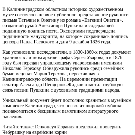
В Калининградском областном историко-художественном
музее состоялось первое публичное представление рукописи
письма Татьяны к Онегину из романа «Евгений Онегин»,
созданной рукой Александра Пушкина и содержащей
подлинную подпись поэта. Экспертами подтверждена
подлинность манускрипта, на котором сохранилась подпись
цензора Павла Гаевского и дата 9 декабря 1826 года.
Как установили исследователи, в 1830-1860-х годах документ
хранился в личном архиве графа Сергея Уварова, а в 1876
году был передан управляющему уваровскими имениями
Николаю Терехову. Обнаружила рукопись среди семейных
бумаг меценат Мария Терехова, переехавшая в
Калининградскую область. На церемонии презентации
сенатор Александр Шендерюк-Жидков отметил глубокую
связь поэзии Пушкина с духовными традициями народа.
Уникальный документ будет постоянно храниться в музейном
комплексе Калининграда, что позволит широкой публике
познакомиться с бесценным памятником литературного
наследия.
Читайте также: Генконсул Израиля предложил проверить
Чебурашку на еврейские корни