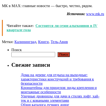
МК в MAX: главные новости — быстро, честно, рядом.
Источник:
www.mk.ru
Читайте также:
Состоится ли сезон альткоинов в IV
квартале года
Метки:
Калининград
,
Книги
,
Тель-Авив
Поиск
Поиск
Свежие записи
Дома на дереве для отдыха на выходные:
характеристики конструкций и требования к
безопасности
Кронштейны для прицелов: виды крепления и
монтажные особенности
Уличные дровницы для дачи в стилях лофт, хай-
тек и с коваными элементами
Обзор каталога лучших дорог