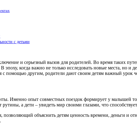
оектах
м
ьности с детьми
лючение и серьезный вызов для родителей. Во время таких путеш
В эпоху, когда важно не только исследовать новые места, но и 
я с помощью другим, родители дают своим детям важный урок че
нты. Именно опыт совместных поездок формирует у малышей толе
рутины, а дети – увидеть мир своими глазами, что способствуе
, позволяющий объяснить детям ценность времени, деньги и отн
.