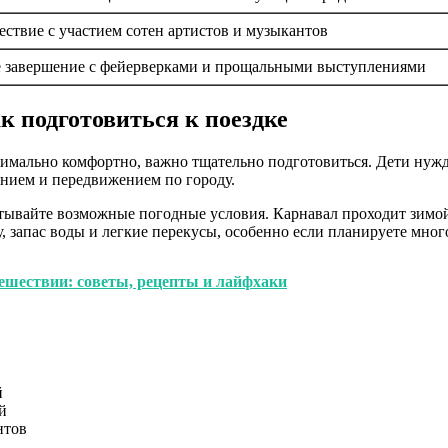
ествие с участием сотен артистов и музыкантов
 завершение с фейерверками и прощальными выступлениями
к подготовиться к поездке
имально комфортно, важно тщательно подготовиться. Дети нужда
танием и передвижением по городу.
итывайте возможные погодные условия. Карнавал проходит зимой
ку, запас воды и легкие перекусы, особенно если планируете мног
тешествии: советы, рецепты и лайфхаки
й
й
нтов