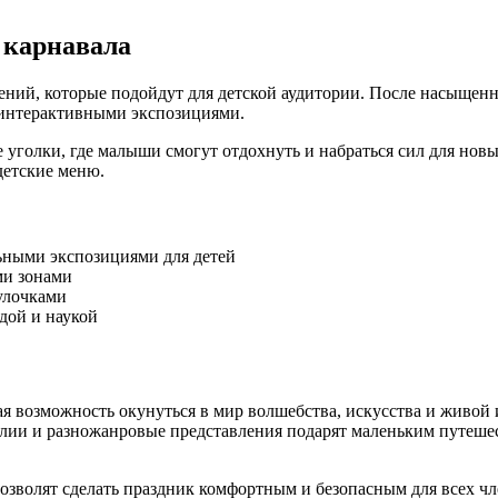
 карнавала
ений, которые подойдут для детской аудитории. После насыщенн
 интерактивными экспозициями.
уголки, где малыши смогут отдохнуть и набраться сил для новы
детские меню.
ьными экспозициями для детей
ми зонами
улочками
дой и наукой
ая возможность окунуться в мир волшебства, искусства и живо
лии и разножанровые представления подарят маленьким путеше
зволят сделать праздник комфортным и безопасным для всех чл