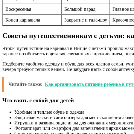
Воскресенья
Большой парад
Главное ш
Конец карнавала
Закрытие и гала-шоу
Красочное
Советы путешественникам с детьми: ка
Чтобы путешествие на карнавал в Ницце с детьми прошло макс
заранее позаботьтесь о деталях, связанных с проживанием, пи
Подберите удобную одежду и обувь для всех членов семьи, уч
вечера требуют теплых вещей. Не забудьте взять с собой аптеч
Читайте также:
Как организовать питание ребенка в пу
Что взять с собой для детей
Удобные и теплые обувь и одежда
Защитные маски и санитайзеры для мест скопления люде
Игрушки и развивающие игры для ожидания мероприяти
Фотоаппарат или смартфон для запечатления ярких моме
Сменная одежда на случай непредвиденных ситуаций