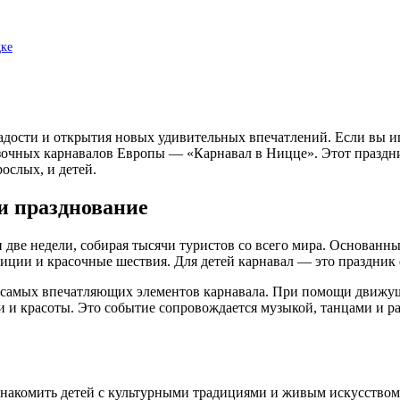
дке
адости и открытия новых удивительных впечатлений. Если вы ище
казочных карнавалов Европы — «Карнавал в Ницце». Этот празд
ослых, и детей.
и празднование
две недели, собирая тысячи туристов со всего мира. Основанный
зиции и красочные шествия. Для детей карнавал — это праздни
 из самых впечатляющих элементов карнавала. При помощи движ
ти и красоты. Это событие сопровождается музыкой, танцами и 
акомить детей с культурными традициями и живым искусством. 