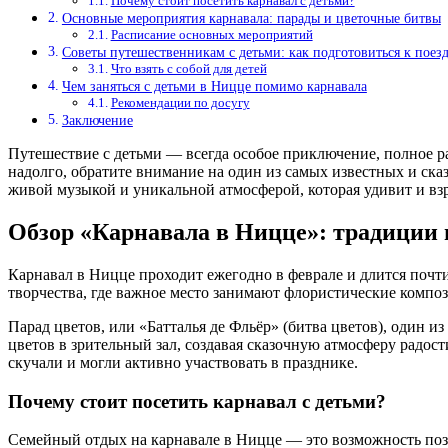
Почему стоит посетить карнавал с детьми?
Основные мероприятия карнавала: парады и цветочные битвы
Расписание основных мероприятий
Советы путешественникам с детьми: как подготовиться к поез
Что взять с собой для детей
Чем заняться с детьми в Ницце помимо карнавала
Рекомендации по досугу
Заключение
Путешествие с детьми — всегда особое приключение, полное р
надолго, обратите внимание на один из самых известных и с
живой музыкой и уникальной атмосферой, которая удивит и взр
Обзор «Карнавала в Ницце»: традиции 
Карнавал в Ницце проходит ежегодно в феврале и длится почти 
творчества, где важное место занимают флористические компо
Парад цветов, или «Батталья де Фльёр» (битва цветов), один
цветов в зрительный зал, создавая сказочную атмосферу радос
скучали и могли активно участвовать в празднике.
Почему стоит посетить карнавал с детьми?
Семейный отдых на карнавале в Ницце — это возможность позн