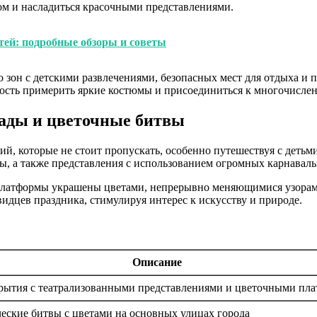
ом и насладиться красочными представлениями.
тей: подробные обзоры и советы
 зон с детскими развлечениями, безопасных мест для отдыха и 
сть примерить яркие костюмы и присоединиться к многочислен
ады и цветочные битвы
, которые не стоит пропускать, особенно путешествуя с детьми
ы, а также представления с использованием огромных карнавал
 платформы украшены цветами, непрерывно меняющимися узорами,
видцев праздника, стимулируя интерес к искусству и природе.
Описание
рытия с театрализованными представлениями и цветочными пл
еские битвы с цветами на основных улицах города