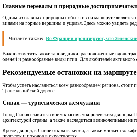
Главные перевалы и природные достопримечател
Одним из главных природных объектов на маршруте является п
видами на горные вершины и ущелья. Здесь можно увидеть ре
Читайте также:
Во Франции иронизируют, что Зеленски
Важно отметить также заповедники, расположенные вдоль трас
оленей и разнообразные виды птиц. Для любителей активного
Рекомендуемые остановки на маршруте
Чтобы успеть насладиться всем разнообразием региона, стоит 
Трансальпийской дороге.
Синая — туристическая жемчужина
Город Синая славится своим красивым королевским дворцом 
архитектурой страны, а также насладиться великолепными инт
Кроме дворца, в Синае открыты музеи, а также множество каф
прогулок и походов в окрестностях.