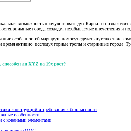
кальная возможность прочувствовать дух Карпат и познакомить
остеприимные города создадут незабываемые впечатления и по
ание особенностей маршрута помогут сделать путешествие комф
и время активно, исследуя горные тропы и старинные города, Т
 способен ли XYZ на 19x рост?
стики конструкций и требования к безопасности
тажные особенности
 и с коваными элементами
а при полисе ОМС