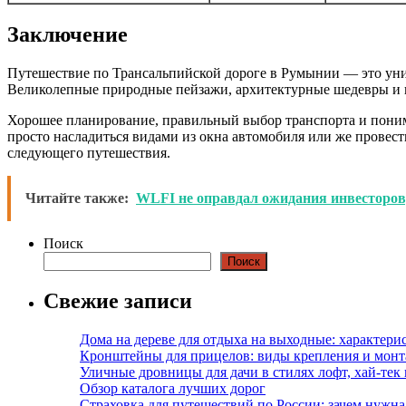
Заключение
Путешествие по Трансальпийской дороге в Румынии — это уни
Великолепные природные пейзажи, архитектурные шедевры и г
Хорошее планирование, правильный выбор транспорта и поним
просто насладиться видами из окна автомобиля или же провест
следующего путешествия.
Читайте также:
WLFI не оправдал ожидания инвесторов,
Поиск
Поиск
Свежие записи
Дома на дереве для отдыха на выходные: характери
Кронштейны для прицелов: виды крепления и мон
Уличные дровницы для дачи в стилях лофт, хай-тек
Обзор каталога лучших дорог
Страховка для путешествий по России: зачем нужн