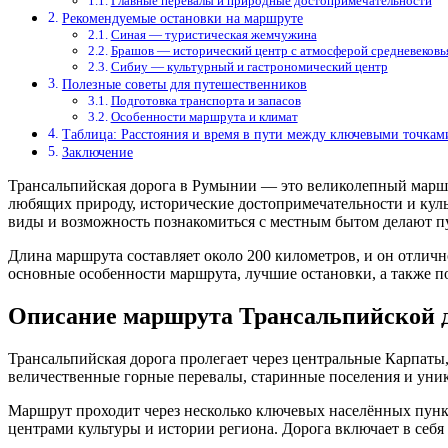
Главные перевалы и природные достопримечательности
Рекомендуемые остановки на маршруте
Синая — туристическая жемчужина
Брашов — исторический центр с атмосферой средневековь
Сибиу — культурный и гастрономический центр
Полезные советы для путешественников
Подготовка транспорта и запасов
Особенности маршрута и климат
Таблица: Расстояния и время в пути между ключевыми точка
Заключение
Трансальпийская дорога в Румынии — это великолепный марш
любящих природу, исторические достопримечательности и кул
виды и возможность познакомиться с местным бытом делают п
Длина маршрута составляет около 200 километров, и он отличн
основные особенности маршрута, лучшие остановки, а также п
Описание маршрута Трансальпийской 
Трансальпийская дорога пролегает через центральные Карпаты
величественные горные перевалы, старинные поселения и уни
Маршрут проходит через несколько ключевых населённых пункто
центрами культуры и истории региона. Дорога включает в себя