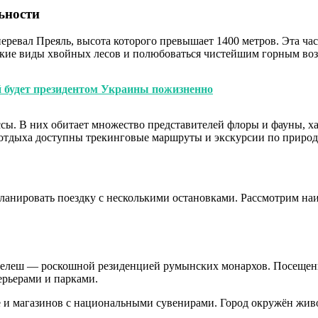
ьности
еревал Преяль, высота которого превышает 1400 метров. Эта ч
дкие виды хвойных лесов и полюбоваться чистейшим горным воз
й будет президентом Украины пожизненно
сы. В них обитает множество представителей флоры и фауны, х
 отдыха доступны трекинговые маршруты и экскурсии по приро
планировать поездку с несколькими остановками. Рассмотрим на
Пелеш — роскошной резиденцией румынских монархов. Посещени
ерьерами и парками.
е и магазинов с национальными сувенирами. Город окружён жив