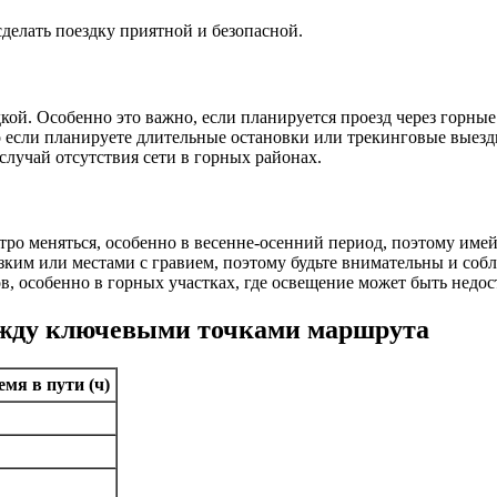
елать поездку приятной и безопасной.
дкой. Особенно это важно, если планируется проезд через горны
но если планируете длительные остановки или трекинговые выезд
случай отсутствия сети в горных районах.
ро меняться, особенно в весенне-осенний период, поэтому имей
ким или местами с гравием, поэтому будьте внимательны и соб
в, особенно в горных участках, где освещение может быть недо
между ключевыми точками маршрута
емя в пути (ч)