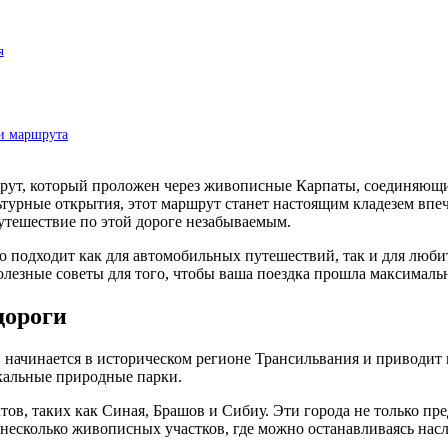
я
ми маршрута
рут, который проложен через живописные Карпаты, соединяющи
ьтурные открытия, этот маршрут станет настоящим кладезем вп
утешествие по этой дороге незабываемым.
о подходит как для автомобильных путешествий, так и для люби
олезные советы для того, чтобы ваша поездка прошла максималь
дороги
, начинается в историческом регионе Трансильвания и приводит
кальные природные парки.
в, таких как Синая, Брашов и Сибиу. Эти города не только пре
 несколько живописных участков, где можно останавливаясь нас