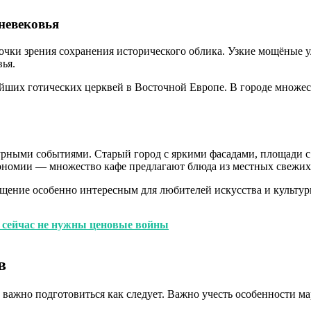
невековья
чки зрения сохранения исторического облика. Узкие мощёные у
ья.
йших готических церквей в Восточной Европе. В городе множес
ьтурными событиями. Старый город с яркими фасадами, площади
рономии — множество кафе предлагают блюда из местных свежих
сещение особенно интересным для любителей искусства и культу
сейчас не нужны ценовые войны
в
 важно подготовиться как следует. Важно учесть особенности м