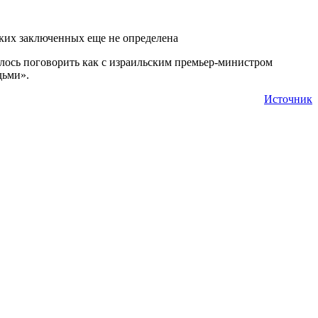
ских заключенных еще не определена
алось поговорить как с израильским премьер-министром
дьми».
Источник