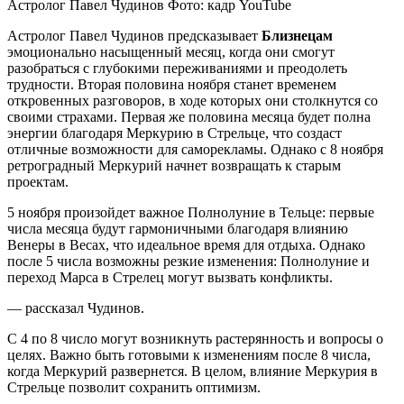
Астролог Павел Чудинов Фото: кадр YouTube
Астролог Павел Чудинов предсказывает
Близнецам
эмоционально насыщенный месяц, когда они смогут
разобраться с глубокими переживаниями и преодолеть
трудности. Вторая половина ноября станет временем
откровенных разговоров, в ходе которых они столкнутся со
своими страхами. Первая же половина месяца будет полна
энергии благодаря Меркурию в Стрельце, что создаст
отличные возможности для саморекламы. Однако с 8 ноября
ретроградный Меркурий начнет возвращать к старым
проектам.
5 ноября произойдет важное Полнолуние в Тельце: первые
числа месяца будут гармоничными благодаря влиянию
Венеры в Весах, что идеальное время для отдыха. Однако
после 5 числа возможны резкие изменения: Полнолуние и
переход Марса в Стрелец могут вызвать конфликты.
— рассказал Чудинов.
С 4 по 8 число могут возникнуть растерянность и вопросы о
целях. Важно быть готовыми к изменениям после 8 числа,
когда Меркурий развернется. В целом, влияние Меркурия в
Стрельце позволит сохранить оптимизм.