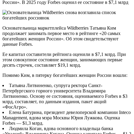
России». В 2025 году Forbes оценил ее состояние в $7,1 млрд
Основательница маркетплейса Wildberries Татьяна Ким
продолжает занимать первое место в рейтинге «20 самых
богатейших женщин России». Об этом свидетельствуют
данные Forbes.
Ее капитал составители рейтинга оценили в $7,1 млрд. При
этом совокупное состояние женщин, занимающих первые
десять строчек, составляет $19,1 млрд.
Помимо Ким, в пятерку богатейших женщин России вошли:
Татьяна Литвиненко, супруга ректора Санкт-
Петербургского горного университета Владимира
Литвиненко. Основу ее состояния, оцениваемого Forbes в $3
млрд, составляет, по данным издания, пакет акций
«ФосАгро».
Елена Батурина, президент девелоперской компании Inteco
Management, вдова мэра Москвы Юрия Лужкова. Оценка
Forbes — $1,3 млрд.
Людмила Коган, вдова основного владельца банка
«Уралсиб» Владимира Когана. Оценка капитала Forbes — $1,2