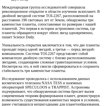
Международная группа исследователей совершила
революционное открытие в области изучения экзопланет. В
двойной звездной системе TOI-2267, расположенной на
расстоянии 190 световых лет от Земли, обнаружены три
каменистые планеты, сопоставимые по размерам с нашей
планетой. Это первая в истории астрономии система, где
планеты обращаются вокруг обеих звезд одновременно,
пишет Science Daily.
Уникальность открытия заключается в том, что две планеты
проходят перед одной звездой, а третья — перед звездой-
компаньоном. Система TOI-2267 представляет собой
компактную двойную систему с близко расположенными
звездами, создающими сложные гравитационные условия.
Несмотря на это, в ней смогли сформироваться и сохранить
стабильность три каменистые планеты.
Исследование проводилось с использованием данных
космического телескопа NASA TESS и наземных
обсерваторий SPECULOOS и TRAPPIST. Астрономы
подчеркивают, что обнаруженная система бросает вызов
современным теориям формирования планет, демонстрируя
возможность существования каменистых миров в условиях,
ранее считавшихся непригодными для планетообразования.