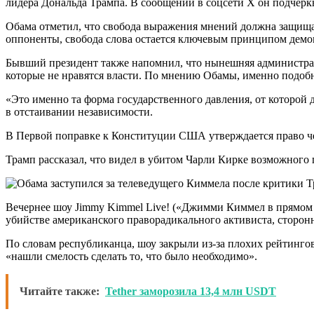
лидера Дональда Трампа. В сообщении в соцсети Х он подчеркну
Обама отметил, что свобода выражения мнений должна защища
оппоненты, свобода слова остается ключевым принципом демо
Бывший президент также напомнил, что нынешняя администраци
которые не нравятся власти. По мнению Обамы, именно подобн
«Это именно та форма государственного давления, от которой
в отстаивании независимости.
В Первой поправке к Конституции США утверждается право чел
Трамп рассказал, что видел в убитом Чарли Кирке возможног
Вечернее шоу Jimmy Kimmel Live! («Джимми Киммел в прямом 
убийстве американского праворадикального активиста, сторон
По словам республиканца, шоу закрыли из-за плохих рейтингов 
«нашли смелость сделать то, что было необходимо».
Читайте также:
Tether заморозила 13,4 млн USDT