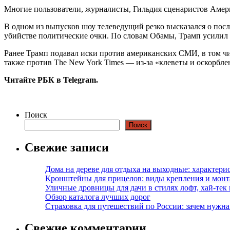
Многие пользователи, журналисты, Гильдия сценаристов Аме
В одном из выпусков шоу телеведущий резко высказался о пос
убийстве политические очки. По словам Обамы, Трамп усилил 
Ранее Трамп подавал иски против американских СМИ, в том чис
также против The New York Times — из-за «клеветы и оскорбле
Читайте РБК в Telegram.
Поиск
Поиск
Свежие записи
Дома на дереве для отдыха на выходные: характери
Кронштейны для прицелов: виды крепления и мон
Уличные дровницы для дачи в стилях лофт, хай-тек
Обзор каталога лучших дорог
Страховка для путешествий по России: зачем нужн
Свежие комментарии