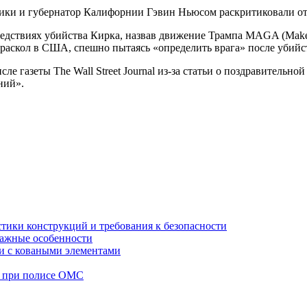
рики и губернатор Калифорнии Гэвин Ньюсом раскритиковали от
ледствиях убийства Кирка, назвав движение Трампа MAGA (Make 
раскол в США, спешно пытаясь «определить врага» после убийс
ле газеты The Wall Street Journal из-за статьи о поздравитель
ний».
стики конструкций и требования к безопасности
тажные особенности
 и с коваными элементами
а при полисе ОМС