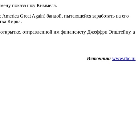
мену показа шоу Киммела.
America Great Again) бандой, пытающейся заработать на его
тва Кирка.
ной открытке, отправленной им финансисту Джеффри Эпштейну, а
Источник:
www.rbc.ru