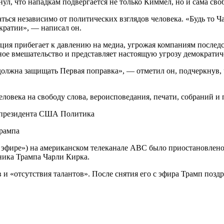
л, что нападкам подвергается не только Киммел, но и сама своб
ться независимо от политических взглядов человека. «Будь т
кратии», — написал он.
я прибегает к давлению на медиа, угрожая компаниям последст
ое вмешательство и представляет настоящую угрозу демократич
 должна защищать Первая поправка», — отметил он, подчеркнув,
овека на свободу слова, вероисповедания, печати, собраний и 
о президента США Политика
эфире») на американском телеканале ABC было приостановлено
ника Трампа Чарли Кирка.
и «отсутствия талантов». После снятия его с эфира Трамп поздра