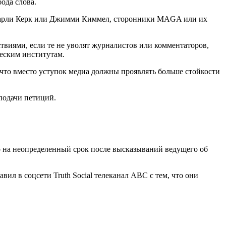
ода слова.
о Чарли Керк или Джимми Киммел, сторонники MAGA или их
виями, если те не уволят журналистов или комментаторов,
еским институтам.
 что вместо уступок медиа должны проявлять больше стойкости
подачи петиций.
 на неопределенный срок после высказываний ведущего об
вил в соцсети Truth Social телеканал ABC с тем, что они