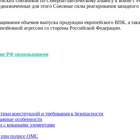
пейских союзников по Североатлантическому альянсу к войне с 
дназначенные для этого Союзные силы реагирования западного 
щивания объемов выпуска продукции европейского ВПК, а такж
еизбежной агрессии со стороны Российской Федерации.
ние РФ провокациями
стики конструкций и требования к безопасности
тажные особенности
 и с коваными элементами
а при полисе ОМС