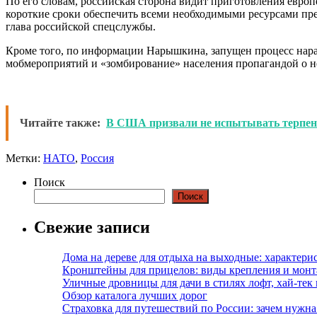
По его словам, российская сторона видит приготовления евро
короткие сроки обеспечить всеми необходимыми ресурсами пре
глава российской спецслужбы.
Кроме того, по информации Нарышкина, запущен процесс нара
мобмероприятий и «зомбирование» населения пропагандой о н
Читайте также:
В США призвали не испытывать терпе
Метки:
НАТО
,
Россия
Поиск
Поиск
Свежие записи
Дома на дереве для отдыха на выходные: характери
Кронштейны для прицелов: виды крепления и мон
Уличные дровницы для дачи в стилях лофт, хай-тек
Обзор каталога лучших дорог
Страховка для путешествий по России: зачем нужн