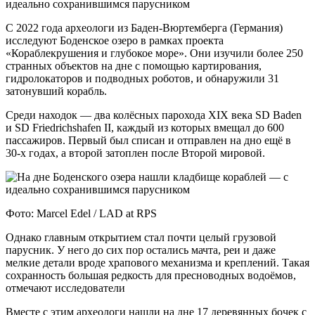
С 2022 года археологи из Баден-Вюртемберга (Германия)
исследуют Боденское озеро в рамках проекта
«Кораблекрушения и глубокое море». Они изучили более 250
странных объектов на дне с помощью картирования,
гидролокаторов и подводных роботов, и обнаружили 31
затонувший корабль.
Среди находок — два колёсных парохода XIX века SD Baden
и SD Friedrichshafen II, каждый из которых вмещал до 600
пассажиров. Первый был списан и отправлен на дно ещё в
30‑х годах, а второй затоплен после Второй мировой.
Фото: Marcel Edel / LAD at RPS
Однако главным открытием стал почти целый грузовой
парусник. У него до сих пор остались мачта, реи и даже
мелкие детали вроде храпового механизма и креплений. Такая
сохранность большая редкость для пресноводных водоёмов,
отмечают исследователи
Вместе с этим археологи нашли на дне 17 деревянных бочек с