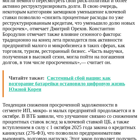
могли немного пересмотреть свои риск-политики и более
активно реструктуризировать долги. В свою очередь,
некоторым категориям заемщиков уменьшение ключевой
ставки позволило «снизить процентные расходы по уже
реструктурированным кредитам, что уменьшило долю новых
просрочек», отмечает Дмитрий Орехов. Константин
Бородулин отмечает также влияние сезонного фактора:
традиционно на конец лета приходится пик активности
предприятий малого и микробизнеса в таких сферах, как
торговля, туризм, ресторанный бизнес. «Часть выручки,
полученная в высокий сезон, могла пойти на погашения
долгов, в том числе просроченных»,— считает он.
Читайте также:
Системный сбой нации: как
возгорание батарейки остановило цифровую жизнь
Южной Кореи
Тенденция снижения просроченной задолженности в
сегменте ИП, микро- и малых предприятий продолжается и в
октябре. В ВТБ заявили, что улучшение связано со снижением
процентных ставок вслед за ключевой ставкой ЦБ, а также
вступлением в силу с 1 октября 2025 года закона о кредитных
каникулах (276-ФЗ), что позволило предпринимателям
выровнять долговую нагрузку. Этот закон позволяет получить