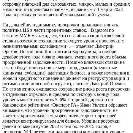
отсрочку платежей для самозанятых, микро-, малых и средних
компаний по кредитам и займам, выданным с 1 марта 2024
года, в рамках установленной максимальной суммы.
На дальнейшую динамику просрочки продолжит влиять
политика ЦБ в части процентных ставок. «В целом по
сектору ММБ мы ожидаем, что со стабилизацией ключевой
ставки возможно сохранение текущего уровня просрочки с
незначительными колебаниями»,— отмечает Дмитрий
Орехов. По мнению Константина Бородулина, в ноябре-
декабре этого года можно ожидать умеренного роста объема
просроченной задолженности. Помимо ключевой ставки на
сектор будут влиять новые меры поддержки (кредитные
каникулы, субсидии), адаптация бизнеса, а также изменения в
модели кредитного поведения (акцент на реструктуризации и
оптимизации долговой нагрузки), считает Дмитрий Орехов.
По его мнению, ожидается сохранение риска роста просрочки
в отдельных отраслях, в среднем по сектору к концу года
уровень может составить 5–6%. Старший директор по
банковским рейтингам «Эксперт РА» Иван Уклеин обращает
внимание, что уровень просроченной задолженности не
является критичным, а «вызревание» старых портфелей
является контролируемым для банков. Уровни просрочки
далеки от максимумов 2022 и тем более 2015 годов, а
покрытие NPL резервами находится на комфортном уровне,