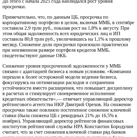
До этого с начала 2025 года наблюдался рост уровня
просрочки.
Примечательно, что, по данным ЦБ, просрочка по
корпоративному портфелю в целом, включая ММБ, в сентябре
составила 2,9 трлн руб., показав рост на 1,8% к августу. При
этом общая задолженность всех юридических лиц и ИП
составила 80,8 трлн руб., увеличившись на 1,1% к прошлому
месяцу. Снижение доли просрочки произошло практически
при неизменном размере портфеля кредитов ММБ,
свидетельствуют данные ОКБ.
Снижение уровня просроченной задолженности у ММБ
связано с адаптацией бизнеса к новым условиям. «Компании
перешли к более осторожной модели ведения бизнеса,
фокусируясь на оптимизации расходов и сохранении
устойчивости вместо расширения, что повышает дисциплину
в расчетах и стимулирует своевременное исполнение
кредитных обязательств»,— отмечает управляющий директор
рейтингового агентства НКР Дмитрий Орехов. На снижение
просрочки также повлияло постепенное снижение ключевой
ставки (была снижена ЦБ с рекордных 21% до 16,5% к
ноябрю). Управляющий директор рейтингов финансовых
институтов рейтинговой службы НРА Константин Бородулин
считает, что за счет снижения ключевой ставки ряд банков