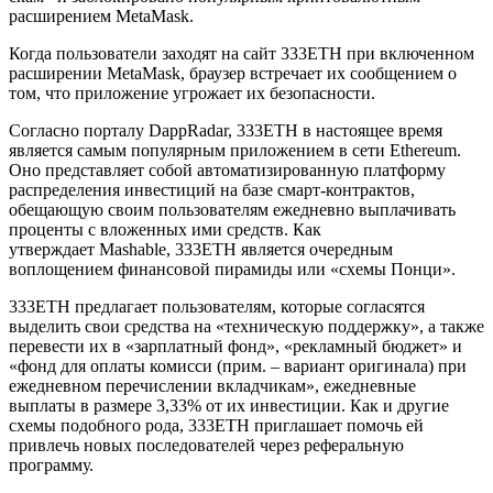
расширением MetaMask.
Когда пользователи заходят на сайт 333ETH при включенном
расширении MetaMask, браузер встречает их сообщением о
том, что приложение угрожает их безопасности.
Согласно порталу DappRadar, 333ETH в настоящее время
является самым популярным приложением в сети Ethereum.
Оно представляет собой автоматизированную платформу
распределения инвестиций на базе смарт-контрактов,
обещающую своим пользователям ежедневно выплачивать
проценты с вложенных ими средств. Как
утверждает Mashable, 333ETH является очередным
воплощением финансовой пирамиды или «схемы Понци».
333ETH предлагает пользователям, которые согласятся
выделить свои средства на «техническую поддержку», а также
перевести их в «зарплатный фонд», «рекламный бюджет» и
«фонд для оплаты комисси (прим. – вариант оригинала) при
ежедневном перечислении вкладчикам», ежедневные
выплаты в размере 3,33% от их инвестиции. Как и другие
схемы подобного рода, 333ETH приглашает помочь ей
привлечь новых последователей через реферальную
программу.