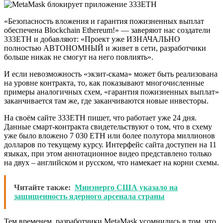
«Безопасность вложения и гарантия пожизненных выплат
обеспечена Blockchain Ethereum!» — заверяют нас создатели
333ETH и добавляют: «Проект уже ИЗНАЧАЛЬНО
полностью АВТОНОМНЫЙ и живет в сети, разработчики
больше никак не смогут на него повлиять».
И если невозможность «экзит-скама» может быть реализована
на уровне контракта, то, как показывают многочисленные
примеры аналогичных схем, «гарантия пожизненных выплат»
заканчивается там же, где заканчиваются новые инвесторы.
На своём сайте 333ETH пишет, что работает уже 24 дня.
Данные смарт-контракта свидетельствуют о том, что в схему
уже было вложено 7 030 ETH или более полутора миллионов
долларов по текущему курсу. Интерфейс сайта доступен на 11
языках, при этом аннотационное видео представлено только
на двух – английском и русском, что намекает на корни схемы.
Читайте также:
Минэнерго США указало на
защищенность ядерного арсенала страны
Тем временем, разработчики MetaMask усомнились в том, что