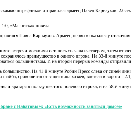
а скамью штрафников отправился армеец Павел Карнаухов. 23 се
 1:0, «Магнитка» повела.
справился Павел Карнаухов. Армеец первым оказался у отскочивш
минуте встречи москвичи остались сначала вчетвером, затем втр
 сохранялось преимущество в одного игрока. На 33-й минуте по
зоваться большинством. И на второй перерыв команды отправили
ть большинство. На 41-й минуте Робин Пресс слева от синей ли
и шайба, срикошетив от защитника хозяев, влетела в ворота – 2:
сняли вратаря в пользу шестого полевого игрока, и на 58-й мину
браке с Набатовым: «Есть возможность заняться домом»