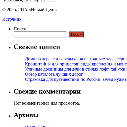
© 2025, РИА «Новый День»
Источник
Поиск
Поиск
Свежие записи
Дома на дереве для отдыха на выходные: характери
Кронштейны для прицелов: виды крепления и мон
Уличные дровницы для дачи в стилях лофт, хай-тек
Обзор каталога лучших дорог
Страховка для путешествий по России: зачем нужн
Свежие комментарии
Нет комментариев для просмотра.
Архивы