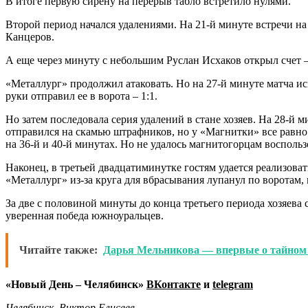
В итоге первую сирену на перерыв табло встретило нулями.
Второй период начался удалениями. На 21-й минуте встречи н
Канцеров.
А еще через минуту с небольшим Руслан Исхаков открыл счет –
«Металлург» продолжил атаковать. Но на 27-й минуте матча и
руки отправил ее в ворота – 1:1.
Но затем последовала серия удалений в стане хозяев. На 28-й 
отправился на скамью штрафников, но у «Магнитки» все равно
на 36-й и 40-й минутах. Но не удалось магнитогорцам восполь
Наконец, в третьей двадцатиминутке гостям удается реализова
«Металлург» из-за круга для вбрасывания лупанул по воротам, 
За две с половиной минуты до конца третьего периода хозяева 
уверенная победа южноуральцев.
Читайте также:
Дарья Мельникова — впервые о тайном 
«Новый День – Челябинск»
ВКонтакте
и
telegram
Челябинск, Виктор Елисеев