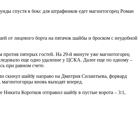
кунды спустя в бокс для штрафников едет магнитогорец Роман
ей от лицевого борта на пятачок шайбы и броском с неудобной
оем против пятерых гостей. На 29-й минуте уже магнитогорец
следовало еще одно удаление у ЦСКА. Далее еще по одному –
сь при равном счете.
нии скинул шайбу направо на Дмитрия Силантьева, форвард
1, магнитогорцы вновь выходят вперед.
те Никита Коротков отправил шайбу в пустые ворота – 3:1,