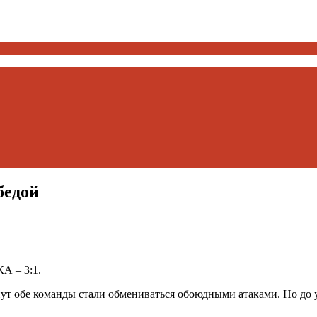
бедой
А – 3:1.
нут обе команды стали обмениваться обоюдными атаками. Но до у