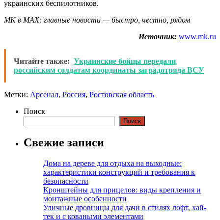
украинских беспилотников.
МК в MAX: главные новости — быстро, честно, рядом
Источник:
www.mk.ru
Читайте также:
Украинские бойцы передали
российским солдатам координаты заградотряда ВСУ
Метки:
Арсенал
,
Россия
,
Ростовская область
Поиск
Поиск
Свежие записи
Дома на дереве для отдыха на выходные:
характеристики конструкций и требования к
безопасности
Кронштейны для прицелов: виды крепления и
монтажные особенности
Уличные дровницы для дачи в стилях лофт, хай-
тек и с коваными элементами