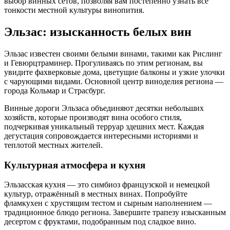
выбор винных сетов, позволяя вам постепенно узнать все
тонкости местной культуры винопития.
Эльзас: изысканность белых вин
Эльзас известен своими белыми винами, такими как Рислинг
и Гевюрцтраминер. Прогуливаясь по этим регионам, вы
увидите фахверковые дома, цветущие балконы и узкие улочки
с чарующими видами. Основной центр виноделия региона —
города Кольмар и Страсбург.
Винные дороги Эльзаса объединяют десятки небольших
хозяйств, которые производят вина особого стиля,
подчеркивая уникальный терруар здешних мест. Каждая
дегустация сопровождается интересными историями и
теплотой местных жителей.
Культурная атмосфера и кухня
Эльзасская кухня — это симбиоз французской и немецкой
культур, отражённый в местных винах. Попробуйте
фламкухен с хрустящим тестом и сырным наполнением —
традиционное блюдо региона. Завершите трапезу изысканным
десертом с фруктами, подобранным под сладкое вино.