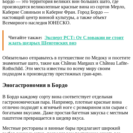
Бордо — это территория великих вин больших шато, где
производятся великолепные красные вина из сортов Мерло,
Каберне Совиньон и Каберне Фран. Город Бордо —
настоящий центр винной культуры, а также объект
Всемирного наследия ЮНЕСКО.
Читайте также:
Эксперт РСТ: От Словакии не стоит
ждать щедрых Шенгенских виз
Обязательно отправьтесь в путешествие по Медоку и посетите
знаменитые шато, такие как Château Margaux и Château Lafite-
Rothschild. Эти места известны по всему миру своим
подходом к производству престижных гран-крю.
Эногастрономия в Бордо
В Бордо каждому сорту вина соответствует отдельная
гастрономическая пара. Например, плотные красные вина
отлично подходят к ягнячьей ноге с розмарином или сырам с
богатыми вкусами. Даже простая багетная закуска с местным
паштетом превращается в шедевр вкуса.
Местные рестораны и винные бары предлагают широкий