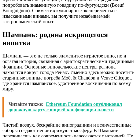
попробовать знаменитую говядину по-бургундски (Boeuf
Bourguignon). Совместив кулинарные эксперименты с
изысканными винами, вы получите незабываемый
гастрономический опыт.
Шампань: родина искрящегося
напитка
Шампань — это не только знаменитое игристое вино, но и
богатая история, связанная с аристократическими традициями
Франции. Основные винодельческие центры региона
находятся вокруг города Реймс. Именно здесь можно посетить
старинные винные погреба Moët & Chandon и Veuve Clicquot,
где хранится шампанское, удостоенное восхищения по всему
миру.
Читайте также:
Ethereum Foundation опубликовал
дорожную карту с опцией конфиденциальности
Чистый воздух, бескрайние виноградники и величественные
соборы создают неповторимую атмосферу. В Шампани
переживаешь, как современность пересекается с историей. Не