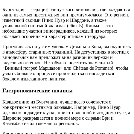
Бургундия — сердце французского виноделия, где рождаются
одни из самых престижных вин премиум-класса. Это регион,
известный своими Пино Нуар и Шардоне, а также
уникальной системой «клима» (climats). Клима — это
небольшие участки виноградников, каждый из которых
обладает особенными характеристиками терруара.
Прогуливаясь по узким улочкам Дижона и Бона, вы окунетесь
в атмосферу старинных традиций. На дегустациях в местных
винодельнях вам предложат вина разной выдержки и
вкусовых оттенков. Не забудьте посетить знаменитый
«Винный погреб Маршалов» или Château de Pommard, чтобы
узнать больше о процессе производства и насладиться
бокалом изысканного напитка.
Гастрономические нюансы
Каждое вино из Бургундии лучше всего сочетается с
конкретными местными блюдами. Например, Пино Нуар
идеально подходит к утке, приготовленной в ягодном соусе, а
Шардоне раскрывается в полной мере с сырами Бри и
Камамбер из близлежащих регионов.
Кроме винных дегустаций, в Бургундии вам предложат