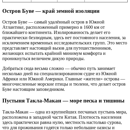
Остров Буве — край земной изоляции
Остров Буве — самый удалённый остров в Южной
Атлантике, расположенный примерно в 1600 км от
ближайшего континента. Изолированность делает его
практически безлюдным, здесь нет постоянного населения, за
исключением временных исследовательских групп. Это место
представляет настоящий вызов для путешественников,
желающих испытать крайний минимум комфорта и
проникнуться величием дикую природы.
Добраться сюда весьма сложно — обычно путь занимает
несколько дней на специализированном судне из Южной
Африки или Южной Америки. Главные «жители» острова —
многочисленные морские птицы и тюлени, что делает остров
Буве настоящим заповедником.
Пустыня Такла-Макан — море песка и тишины
Такла-Макан — одна из крупнейших песчаных пустынь мира,
расположена в западной части Китая. Плотность населения
здесь практически равна нулю, местность настолько сурова,
что для проживания годятся только небольшие оазисы и