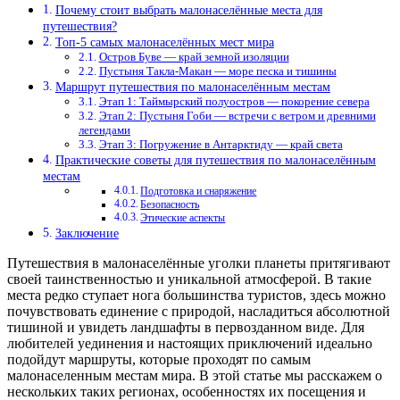
Почему стоит выбрать малонаселённые места для
путешествия?
Топ-5 самых малонаселённых мест мира
Остров Буве — край земной изоляции
Пустыня Такла-Макан — море песка и тишины
Маршрут путешествия по малонаселённым местам
Этап 1: Таймырский полуостров — покорение севера
Этап 2: Пустыня Гоби — встречи с ветром и древними
легендами
Этап 3: Погружение в Антарктиду — край света
Практические советы для путешествия по малонаселённым
местам
Подготовка и снаряжение
Безопасность
Этические аспекты
Заключение
Путешествия в малонаселённые уголки планеты притягивают
своей таинственностью и уникальной атмосферой. В такие
места редко ступает нога большинства туристов, здесь можно
почувствовать единение с природой, насладиться абсолютной
тишиной и увидеть ландшафты в первозданном виде. Для
любителей уединения и настоящих приключений идеально
подойдут маршруты, которые проходят по самым
малонаселенным местам мира. В этой статье мы расскажем о
нескольких таких регионах, особенностях их посещения и