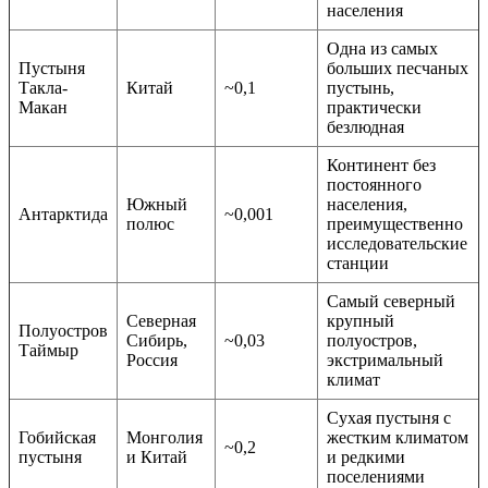
населения
Одна из самых
Пустыня
больших песчаных
Такла-
Китай
~0,1
пустынь,
Макан
практически
безлюдная
Континент без
постоянного
Южный
населения,
Антарктида
~0,001
полюс
преимущественно
исследовательские
станции
Самый северный
Северная
крупный
Полуостров
Сибирь,
~0,03
полуостров,
Таймыр
Россия
экстримальный
климат
Сухая пустыня с
Гобийская
Монголия
жестким климатом
~0,2
пустыня
и Китай
и редкими
поселениями