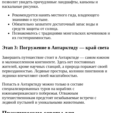
позволит увидеть причудливые ландшафты, каньоны и
наскальные рисунки.
Рекомендуется нанять местного гида, владеющего
знаниями о пустыне.
Обязательно захватите достаточный запас воды и
средств защиты от солнца.
Познакомьтесь с традициями монгольских кочевников и
их гостеприимностью.
Этап 3: Погружение в Антарктиду — край света
Завершить путешествие стоит в Антарктиде — самом южном
и малонаселенном континенте. Здесь нет постоянных
жителей, кроме научных станций, а природа поражает своей
первозданностью. Ледяные просторы, колонии пингвинов и
ледники впечатляют своей масштабностью.
Попасть в Антарктиду можно только в составе
специализированных туров на кораблях с
южноамериканского побережья. Отважным
путешественникам предстоят незабываемые встречи с
ледяной пустыней и уникальными животными.
Практические советы для