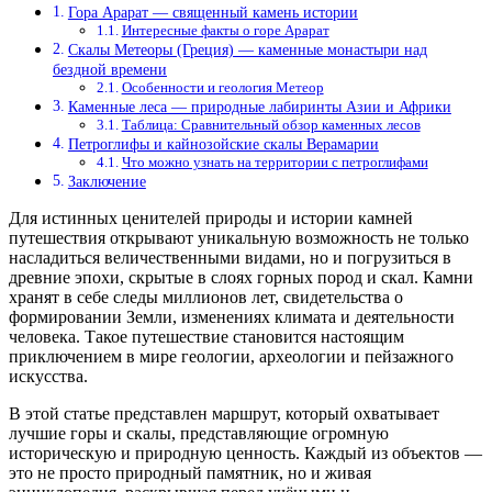
Гора Арарат — священный камень истории
Интересные факты о горе Арарат
Скалы Метеоры (Греция) — каменные монастыри над
бездной времени
Особенности и геология Метеор
Каменные леса — природные лабиринты Азии и Африки
Таблица: Сравнительный обзор каменных лесов
Петроглифы и кайнозойские скалы Верамарии
Что можно узнать на территории с петроглифами
Заключение
Для истинных ценителей природы и истории камней
путешествия открывают уникальную возможность не только
насладиться величественными видами, но и погрузиться в
древние эпохи, скрытые в слоях горных пород и скал. Камни
хранят в себе следы миллионов лет, свидетельства о
формировании Земли, изменениях климата и деятельности
человека. Такое путешествие становится настоящим
приключением в мире геологии, археологии и пейзажного
искусства.
В этой статье представлен маршрут, который охватывает
лучшие горы и скалы, представляющие огромную
историческую и природную ценность. Каждый из объектов —
это не просто природный памятник, но и живая