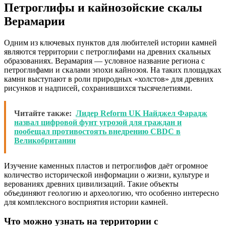
Петроглифы и кайнозойские скалы
Верамарии
Одним из ключевых пунктов для любителей истории камней
являются территории с петроглифами на древних скальных
образованиях. Верамария — условное название региона с
петроглифами и скалами эпохи кайнозоя. На таких площадках
камни выступают в роли природных «холстов» для древних
рисунков и надписей, сохранившихся тысячелетиями.
Читайте также:
Лидер Reform UK Найджел Фарадж
назвал цифровой фунт угрозой для граждан и
пообещал противостоять внедрению CBDC в
Великобритании
Изучение каменных пластов и петроглифов даёт огромное
количество исторической информации о жизни, культуре и
верованиях древних цивилизаций. Такие объекты
объединяют геологию и археологию, что особенно интересно
для комплексного восприятия истории камней.
Что можно узнать на территории с