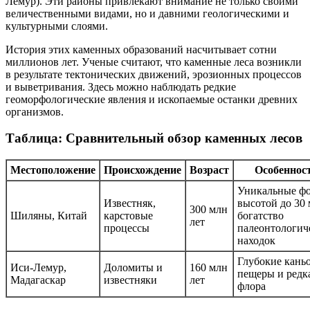
Лемур). Эти районы привлекают внимание не только своими
величественными видами, но и давними геологическими и
культурными слоями.
История этих каменных образований насчитывает сотни
миллионов лет. Ученые считают, что каменные леса возникли
в результате тектонических движений, эрозионных процессов
и выветривания. Здесь можно наблюдать редкие
геоморфологические явления и ископаемые останки древних
организмов.
Таблица: Сравнительный обзор каменных лесов
Местоположение
Происхождение
Возраст
Особеннос
Уникальные ф
Известняк,
высотой до 30 
300 млн
Шиляны, Китай
карстовые
богатство
лет
процессы
палеонтологич
находок
Глубокие кань
Иси-Лемур,
Доломиты и
160 млн
пещеры и редк
Мадагаскар
известняки
лет
флора