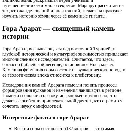
энциклопедия, раскрывшая перед учёными и
путешественниками много секретов. Маршрут рассчитан на
тех, кто жаждет знаний и впечатлений, желает на практике
изучить историю земли через её каменные гиганты.
Гора Арарат — священный камень
истории
Гора Арарат, возвышающаяся над восточной Турцией, с
глубокой исторической и культурной значимостью привлекает
многочисленных исследователей. Считается, что здесь,
согласно библейской легенде, остановился Ноев ковчег.
Каменная формация горы состоит из вулканических пород, и
её геологическая эпоха относится к плейстоцену.
Исследования камней Арарата помогли понять процессы
формирования вулканов и изменения ландшафта в регионе.
Помимо геологии, гора окутана множеством легенд, что
делает её особенно привлекательной для тех, кто стремится
сочетать науку с мифологией.
Интересные факты о горе Арарат
Высота горы составляет 5137 метров — это самая