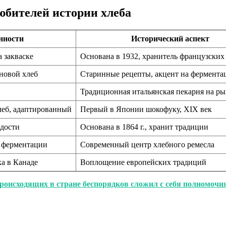
юбителей истории хлеба
нности
Исторический аспект
 закваске
Основана в 1932, хранитель французских
новой хлеб
Старинные рецепты, акцент на фермент
Традиционная итальянская пекарня на р
леб, адаптированный
Первый в Японии шокофуку, XIX век
адости
Основана в 1864 г., хранит традиции
 ферментации
Современный центр хлебного ремесла
а в Канаде
Воплощение европейских традиций
происходящих в стране беспорядков сложил с себя полномочи