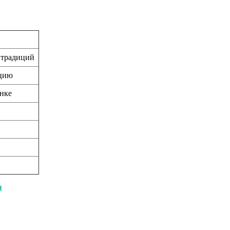
 традиций
ацию
ынке
я