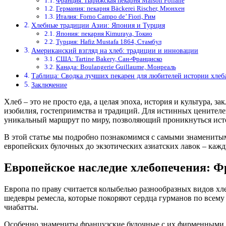
Франция: Парижская пекарня Maison Poilâne
Германия: пекарня Bäckerei Rischer, Мюнхен
Италия: Forno Campo de’ Fiori, Рим
Хлебные традиции Азии: Япония и Турция
Япония: пекарня Kimuraya, Токио
Турция: Hafiz Mustafa 1864, Стамбул
Американский взгляд на хлеб: традиции и инновации
США: Tartine Bakery, Сан-Франциско
Канада: Boulangerie Guillaume, Монреаль
Таблица: Сводка лучших пекарен для любителей истории хлеб
Заключение
Хлеб – это не просто еда, а целая эпоха, история и культура,
изобилия, гостеприимства и традиций. Для истинных ценителе
уникальный маршрут по миру, позволяющий проникнуться исто
В этой статье мы подробно познакомимся с самыми знаменитыми
европейских булочных до экзотических азиатских лавок – каж
Европейское наследие хлебопечения: Ф
Европа по праву считается колыбелью разнообразных видов хле
шедевры ремесла, которые покоряют сердца гурманов по всему
чиабатты.
Особенно знамениты французские булочные с их фирменными кр