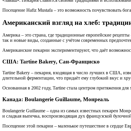
«лаваш». Пекарня славится своими традициями и использовани
Посещение Hafiz Mustafa – это возможность почувствовать бог
Американский взгляд на хлеб: традици
Америка – это страна, где традиционные европейские рецепты 
так и новые виды, созданные с учётом современных предпочте
Американские пекарни экспериментируют, что даёт возможнос
США: Tartine Bakery, Сан-Франциско
Tartine Bakery – пекарня, входящая в число лучших в США, из
длительной ферментации, что придаёт ему глубокий вкус и хр
Основанная в 2002 году, Tartine стала центром притяжения для
Канада: Boulangerie Guillaume, Монреаль
Boulangerie Guillaume – одна из самых известных пекарен Мо
и сладкая выпечка, воспроизводящая дух французской булочной
Посещение этой пекарни – маленькое путешествие в сердце Ев