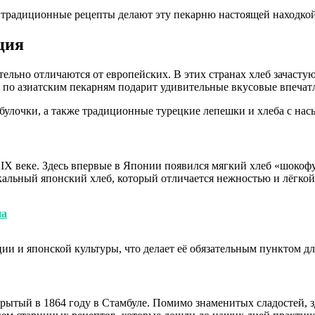
 традиционные рецепты делают эту пекарню настоящей находкой
ция
льно отличаются от европейских. В этих странах хлеб зачастую 
о азиатским пекарням подарит удивительные вкусовые впечатле
улочки, а также традиционные турецкие лепешки и хлеба с на
 XIX веке. Здесь впервые в Японии появился мягкий хлеб «шоко
кальный японский хлеб, который отличается нежностью и лёгкой
на
и и японской культуры, что делает её обязательным пунктом д
крытый в 1864 году в Стамбуле. Помимо знаменитых сладостей, 