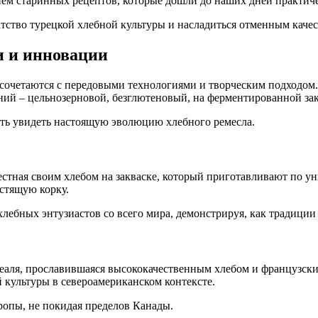
ем старинных рецептов, которые дошли до наших дней практиче
атство турецкой хлебной культуры и насладиться отменным каче
и и инновации
сочетаются с передовыми технологиями и творческим подходом. 
ний – цельнозерновой, безглютеновый, на ферментированной зак
ть увидеть настоящую эволюцию хлебного ремесла.
вестная своим хлебом на закваске, который приготавливают по у
устящую корку.
 хлебных энтузиастов со всего мира, демонстрируя, как традици
нреаля, прославившаяся высококачественным хлебом и французс
 культуры в североамериканском контексте.
ропы, не покидая пределов Канады.