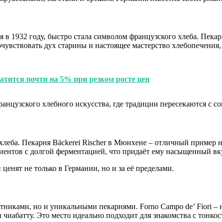
ая в 1932 году, быстро стала символом французского хлеба. Пек
чувствовать дух старины и настоящее мастерство хлебопечения, 
атится почти на 5% при резком росте цен
 французского хлебного искусства, где традиции пересекаются с
леба. Пекарня Bäckerei Rischer в Мюнхене – отличный пример н
диентов с долгой ферментацией, что придаёт ему насыщенный вк
й ценят не только в Германии, но и за её пределами.
никами, но и уникальными пекарнями. Forno Campo de’ Fiori – н
чиабатту. Это место идеально подходит для знакомства с тонкос