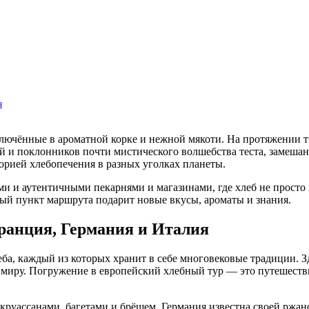
а
 заключённые в ароматной корке и нежной мякоти. На протяжении 
й и поклонников почти мистического волшебства теста, замешан
рией хлебопечения в разных уголках планеты.
 и аутентичными пекарнями и магазинами, где хлеб не просто п
дый пункт маршрута подарит новые вкусы, ароматы и знания.
ранция, Германия и Италия
ба, каждый из которых хранит в себе многовековые традиции. З
 миру. Погружение в европейский хлебный тур — это путешествие
уассанами, багетами и брёшем. Германия известна своей ржано