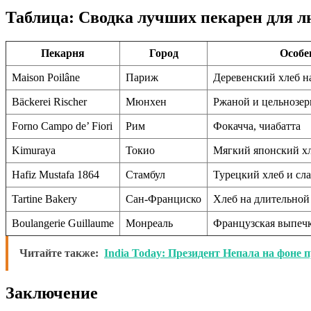
Таблица: Сводка лучших пекарен для л
Пекарня
Город
Особе
Maison Poilâne
Париж
Деревенский хлеб на
Bäckerei Rischer
Мюнхен
Ржаной и цельнозер
Forno Campo de’ Fiori
Рим
Фокачча, чиабатта
Kimuraya
Токио
Мягкий японский х
Hafiz Mustafa 1864
Стамбул
Турецкий хлеб и сл
Tartine Bakery
Сан-Франциско
Хлеб на длительной
Boulangerie Guillaume
Монреаль
Французская выпечк
Читайте также:
India Today: Президент Непала на фоне 
Заключение