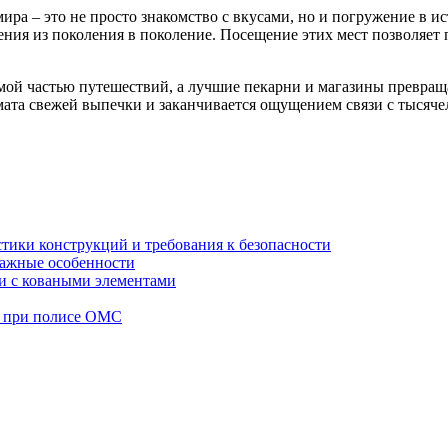
ра – это не просто знакомство с вкусами, но и погружение в и
я из поколения в поколение. Посещение этих мест позволяет по
мой частью путешествий, а лучшие пекарни и магазины превращ
омата свежей выпечки и заканчивается ощущением связи с тысяче
стики конструкций и требования к безопасности
тажные особенности
 и с коваными элементами
а при полисе ОМС