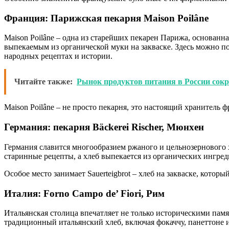
Франция: Парижская пекарня Maison Poilâne
Maison Poilâne – одна из старейших пекарен Парижа, основанн
выпекаемым из органической муки на закваске. Здесь можно по
народных рецептах и истории.
Читайте также:
Рынок продуктов питания в России сокр
Maison Poilâne – не просто пекарня, это настоящий хранитель
Германия: пекарня Bäckerei Rischer, Мюнхен
Германия славится многообразием ржаного и цельнозернового х
старинные рецепты, а хлеб выпекается из органических ингре
Особое место занимает Sauerteigbrot – хлеб на закваске, которы
Италия: Forno Campo de’ Fiori, Рим
Итальянская столица впечатляет не только историческими памят
традиционный итальянский хлеб, включая фокаччу, панеттоне и 