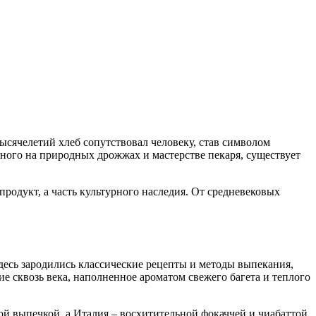
тысячелетий хлеб сопутствовал человеку, став символом
ного на природных дрожжах и мастерстве пекаря, существует
родукт, а часть культурного наследия. От средневековых
десь зародились классические рецепты и методы выпекания,
 сквозь века, наполненное ароматом свежего багета и теплого
й выпечкой, а Италия – восхитительной фокаччей и чиабаттой.