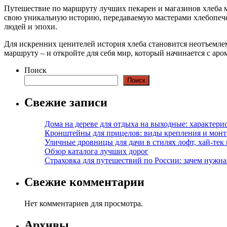
Путешествие по маршруту лучших пекарен и магазинов хлеба ми
свою уникальную историю, передаваемую мастерами хлебопечени
людей и эпохи.
Для искренних ценителей история хлеба становится неотъемле
маршруту – и откройте для себя мир, который начинается с ар
Поиск
Поиск
Свежие записи
Дома на дереве для отдыха на выходные: характери
Кронштейны для прицелов: виды крепления и мон
Уличные дровницы для дачи в стилях лофт, хай-тек
Обзор каталога лучших дорог
Страховка для путешествий по России: зачем нужн
Свежие комментарии
Нет комментариев для просмотра.
Архивы