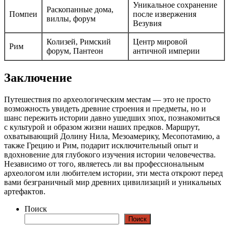
Уникальное сохранение
Раскопанные дома,
Помпеи
после извержения
виллы, форум
Везувия
Колизей, Римский
Центр мировой
Рим
форум, Пантеон
античной империи
Заключение
Путешествия по археологическим местам — это не просто
возможность увидеть древние строения и предметы, но и
шанс пережить истории давно ушедших эпох, познакомиться
с культурой и образом жизни наших предков. Маршрут,
охватывающий Долину Нила, Мезоамерику, Месопотамию, а
также Грецию и Рим, подарит исключительный опыт и
вдохновение для глубокого изучения истории человечества.
Независимо от того, являетесь ли вы профессиональным
археологом или любителем истории, эти места откроют перед
вами безграничный мир древних цивилизаций и уникальных
артефактов.
Поиск
Поиск