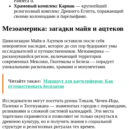
Рамзеса II.
Храмовый комплекс Карнак
— крупнейший
религиозный комплекс Древнего Египта, поражающий
своими колоннадами и барельефами.
Мезоамерика: загадки майя и ацтеков
Цивилизации Майя и Ацтеков оставили после себя
невероятное наследие, которое до сих пор будоражит умы
исследователей и путешественников. Мезоамерика —
раскинувшийся регион, включающий территории
современных Мексики, Гватемалы и Белиза — порадует
уникальными раскопками, храмами и монументами.
Читайте также:
Маршрут для каучсерферов: Как
путешествовать бесплатно
Исследователи могут посетить руины Тикаля, Чичен-Ицы,
Паленке и Теотиуакана — знаменитых городов с пирамидами,
реликвиями и сложной системой календарей. Эти места
тщательно охраняются и позволяют не только окунуться в
древнюю культуру, но и получить знания о социальной
структуре и религиозных ритуалах тех времен.