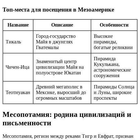
Топ-места для посещения в Мезоамерике
Название
Описание
Особенности
Город-государство
Высокие
Тикаль
Майя в джунглях
пирамиды,
Гватемалы
богатые реликвии
Пирамида
Знаменитый центр
Кукулькана,
Чичен-Ица
цивилизации Майя на
астрономические
полуострове Юкатан
сооружения
Древний мегаполис в
Пирамиды Солнца
Теотиуакан
Мексике, выросший до
и Луны, широкие
огромных масштабов
проспекты
Месопотамия: родина цивилизаций и
письменности
Месопотамия, регион между реками Тигр и Евфрат, признан