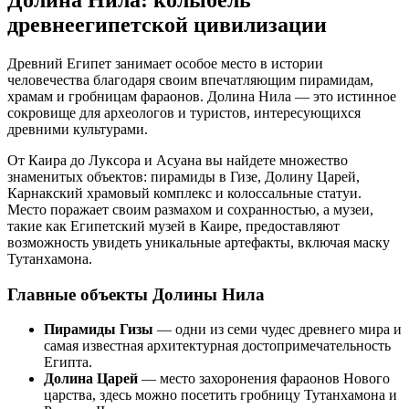
Долина Нила: колыбель
древнеегипетской цивилизации
Древний Египет занимает особое место в истории
человечества благодаря своим впечатляющим пирамидам,
храмам и гробницам фараонов. Долина Нила — это истинное
сокровище для археологов и туристов, интересующихся
древними культурами.
От Каира до Луксора и Асуана вы найдете множество
знаменитых объектов: пирамиды в Гизе, Долину Царей,
Карнакский храмовый комплекс и колоссальные статуи.
Место поражает своим размахом и сохранностью, а музеи,
такие как Египетский музей в Каире, предоставляют
возможность увидеть уникальные артефакты, включая маску
Тутанхамона.
Главные объекты Долины Нила
Пирамиды Гизы
— одни из семи чудес древнего мира и
самая известная архитектурная достопримечательность
Египта.
Долина Царей
— место захоронения фараонов Нового
царства, здесь можно посетить гробницу Тутанхамона и