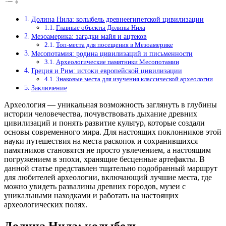
Долина Нила: колыбель древнеегипетской цивилизации
Главные объекты Долины Нила
Мезоамерика: загадки майя и ацтеков
Топ-места для посещения в Мезоамерике
Месопотамия: родина цивилизаций и письменности
Археологические памятники Месопотамии
Греция и Рим: истоки европейской цивилизации
Знаковые места для изучения классической археологии
Заключение
Археология — уникальная возможность заглянуть в глубины
истории человечества, почувствовать дыхание древних
цивилизаций и понять развитие культур, которые создали
основы современного мира. Для настоящих поклонников этой
науки путешествия на места раскопок и сохранившихся
памятников становятся не просто увлечением, а настоящим
погружением в эпохи, хранящие бесценные артефакты. В
данной статье представлен тщательно подобранный маршрут
для любителей археологии, включающий лучшие места, где
можно увидеть развалины древних городов, музеи с
уникальными находками и работать на настоящих
археологических полях.