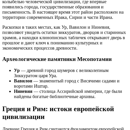
колыбелью человеческой цивилизации, где впервые
появились города, государственные образования и
письменность. В настоящее время этот район расположен на
территории современных Ирака, Сирии и части Ирана.
Раскопки в таких местах, как Ур, Вавилон и Ниневия,
позволяют увидеть остатки зиккуратов, дворцов и старинных
храмов, а находки клинописных табличек открывают дверь в
прошлое и дают ключ к пониманию культурных и
экономических процессов древности.
Археологические памятники Месопотамии
Ур
— древний город шумеров с великолепным
Зиккуратом царя Ура.
Вавилон
— знаменитый город с Висячими садами и
воротами Иштар.
Ниневия
— столица Ассирийской империи, где были
найдены богатые библиотечные архивы.
Греция и Рим: истоки европейской
цивилизации
Древние Греция и Рим считаются фундаментом европейской