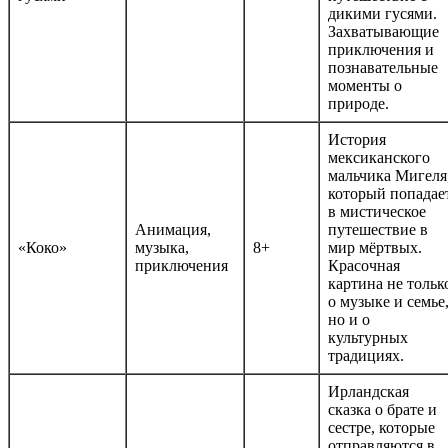
дикими гусями.
Захватывающие
приключения и
познавательные
моменты о
природе.
История
мексиканского
мальчика Мигеля
который попадае
в мистическое
Анимация,
путешествие в
«Коко»
музыка,
8+
мир мёртвых.
приключения
Красочная
картина не тольк
о музыке и семье
но и о
культурных
традициях.
Ирландская
сказка о брате и
сестре, которые
отправляются в