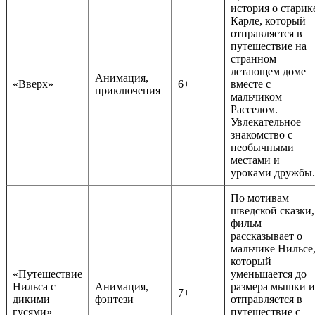
история о старик
Карле, который
отправляется в
путешествие на
странном
летающем доме
Анимация,
«Вверх»
6+
вместе с
приключения
мальчиком
Расселом.
Увлекательное
знакомство с
необычными
местами и
уроками дружбы.
По мотивам
шведской сказки,
фильм
рассказывает о
мальчике Нильсе
который
«Путешествие
уменьшается до
Нильса с
Анимация,
размера мышки и
7+
дикими
фэнтези
отправляется в
гусями»
путешествие с