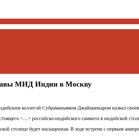
главы МИД Индии в Москву
индийским коллегой Субраманьямом Джайшанкаром назвал своев
едстоящего <…> российско-индийского саммита в индийской стол
ской столице будет насыщенная. В ходе встречи с первым зам