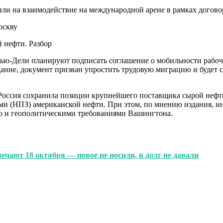
ли на взаимодействие на международной арене в рамках догов
 нефти. Разбор
 Нью-Дели планируют подписать соглашение о мобильности рабо
дание, документ призван упростить трудовую миграцию и будет 
то Россия сохранила позиции крупнейшего поставщика сырой нефт
ми (НПЗ) американской нефти. При этом, по мнению издания, 
ю и геополитическими требованиями Вашингтона.
чают 18 октября — новое не носили, в долг не давали