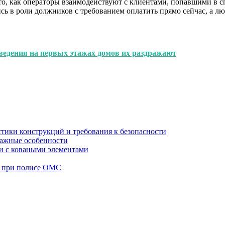
т то, как операторы взаимодействуют с клиентами, попавшими в
сь в роли должников с требованием оплатить прямо сейчас, а л
ведения на первых этажах домов их раздражают
стики конструкций и требования к безопасности
тажные особенности
 и с коваными элементами
а при полисе ОМС