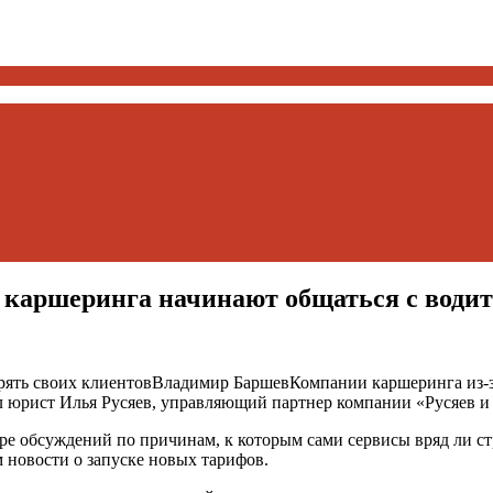
 каршеринга начинают общаться с водит
рять своих клиентовВладимир БаршевКомпании каршеринга из-з
ал юрист Илья Русяев, управляющий партнер компании «Русяев и
нтре обсуждений по причинам, к которым сами сервисы вряд ли 
м новости о запуске новых тарифов.