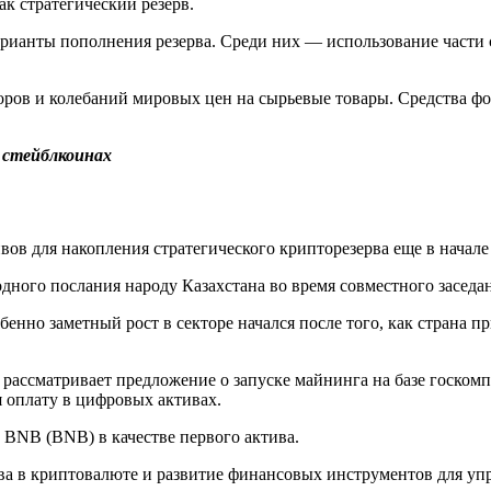
к стратегический резерв.
арианты пополнения резерва. Среди них — использование части
оров и колебаний мировых цен на сырьевые товары. Средства ф
 стейблкоинах
в для накопления стратегического крипторезерва еще в начале
дного послания народу Казахстана во время совместного заседан
обенно заметный рост в секторе начался после того, как стран
ассматривает предложение о запуске майнинга на базе госкомп
я оплату в цифровых активах.
 BNB (BNB) в качестве первого актива.
рва в криптовалюте и развитие финансовых инструментов для уп