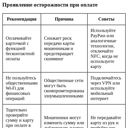
Проявление осторожности при оплате
Рекомендация
Причина
Советы
Используйте
PayPass или
Оплачивайте
Снижает риск
аналогичные
карточкой с
передачи карты
технологии,
функцией
мошенникам и
отключайте
бесконтактной
предотвращает
NFC, когда не
оплаты
скимминг
используете
карту
Не пользуйтесь
Подключайтесь
Общественные сети
общественными
через VPN или
могут быть
Wi-Fi для
используйте
скомпрометированы
финансовых
мобильный
злоумышленниками
операций
интернет
Тщательно
проверяйте
Мошенники могут
Не передавайте
сумму и карту
изменить сумму или
карту из рук и
при оплате в
дублировать платеж
требуйте чек