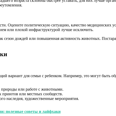
адшего возраста склонны быстрее уставать, для них лучше орган
реутомления.
сти. Оцените политическую ситуацию, качество медицинских у
ием или плохой инфраструктурой лучше исключить.
к сезон дождей или повышенная активность животных. Постарай
дки
ий вариант для семьи с ребенком. Например, это могут быть об
 природы или работе с животными.
 приютов или местных сообществ.
ого наследия, художественные мероприятия.
ми: полезные советы и лайфхаки