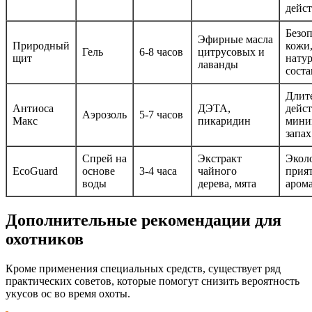
дейс
Безоп
Эфирные масла
Природный
кожи
Гель
6-8 часов
цитрусовых и
щит
нату
лаванды
соста
Длит
Антиоса
ДЭТА,
дейст
Аэрозоль
5-7 часов
Макс
пикаридин
мини
запах
Спрей на
Экстракт
Экол
EcoGuard
основе
3-4 часа
чайного
прия
воды
дерева, мята
аром
Дополнительные рекомендации для
охотников
Кроме применения специальных средств, существует ряд
практических советов, которые помогут снизить вероятность
укусов ос во время охоты.