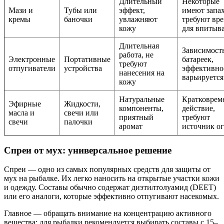
Длительный
Некоторые
Мази и
Тубы или
эффект,
имеют запах
кремы
баночки
увлажняют
требуют вр
кожу
для впитыв
Длительная
Зависимость
работа, не
Электронные
Портативные
батареек,
требуют
отпугиватели
устройства
эффективно
нанесения на
варьируется
кожу
Натуральные
Кратковрем
Эфирные
Жидкости,
компоненты,
действие,
масла и
свечи или
приятный
требуют
свечи
палочки
аромат
источник о
Спреи от мух: универсальное решение
Спреи — одно из самых популярных средств для защиты от
мух на рыбалке. Их легко наносить на открытые участки кожи
и одежду. Составы обычно содержат диэтилтолуамид (DEET)
или его аналоги, которые эффективно отпугивают насекомых.
Главное — обращать внимание на концентрацию активного
вещества: для рыбалки рекомендуется выбирать составы с 15–