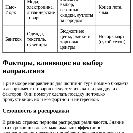
Мода,
выбор,
Нью-
электроника,
Конец лета,
сезонные
Йорк
дизайнерские
зима
скидки, аутлеты
товары
за городом
Бюджетные
Одежда,
цены, рынки и
Ноябрь-март
Бангкок
текстиль,
торговые
(сухой сезон)
сувениры
центры
Факторы, влияющие на выбор
направления
При выборе направления для шоппинг-тура помимо бюджета
и ассортимента товаров следует учитывать и ряд других
факторов. Они помогут сделать поездку не только
продуктивной, но и комфортной и интересной.
Сезонность и распродажи
В разных странах периоды распродаж различаются. Знание
этих сроков позволяет максимально эффективно
распланировать поездку и приобрести желаемые товары по