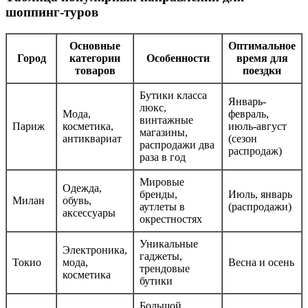
шоппинг-туров
Основные
Оптимальное
Город
категории
Особенности
время для
товаров
поездки
Бутики класса
Январь-
люкс,
Мода,
февраль,
винтажные
Париж
косметика,
июль-август
магазины,
антиквариат
(сезон
распродажи два
распродаж)
раза в год
Мировые
Одежда,
бренды,
Июль, январь
Милан
обувь,
аутлеты в
(распродажи)
аксессуары
окрестностях
Уникальные
Электроника,
гаджеты,
Токио
мода,
Весна и осень
трендовые
косметика
бутики
Большой