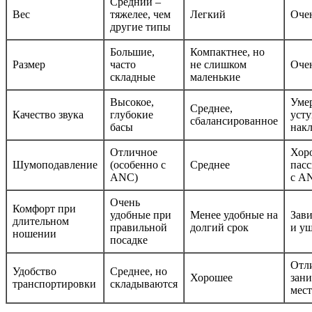
Средний –
Вес
тяжелее, чем
Легкий
Очен
другие типы
Большие,
Компактнее, но
Размер
часто
не слишком
Оче
складные
маленькие
Высокое,
Уме
Среднее,
Качество звука
глубокие
усту
сбалансированное
басы
нак
Отличное
Хор
Шумоподавление
(особенно с
Среднее
пасс
ANC)
с A
Очень
Комфорт при
удобные при
Менее удобные на
Зави
длительном
правильной
долгий срок
и уш
ношении
посадке
Отл
Удобство
Среднее, но
Хорошее
зан
транспортировки
складываются
мест