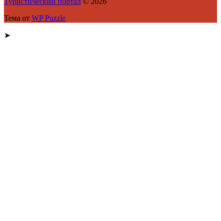
Туристический портал
© 2026
Тема от
WP Puzzle
➤