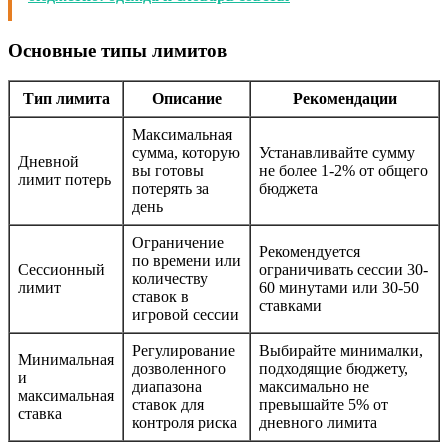
Основные типы лимитов
Тип лимита
Описание
Рекомендации
Максимальная
сумма, которую
Устанавливайте сумму
Дневной
вы готовы
не более 1-2% от общего
лимит потерь
потерять за
бюджета
день
Ограничение
Рекомендуется
по времени или
Сессионный
ограничивать сессии 30-
количеству
лимит
60 минутами или 30-50
ставок в
ставками
игровой сессии
Регулирование
Выбирайте минималки,
Минимальная
дозволенного
подходящие бюджету,
и
диапазона
максимально не
максимальная
ставок для
превышайте 5% от
ставка
контроля риска
дневного лимита