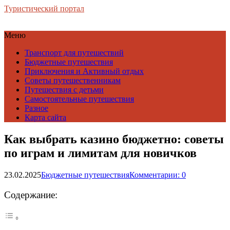
Туристический портал
Меню
Транспорт для путешествий
Бюджетные путешествия
Приключения и Активный отдых
Советы путешественникам
Путешествия с детьми
Самостоятельные путешествия
Разное
Карта сайта
Как выбрать казино бюджетно: советы
по играм и лимитам для новичков
23.02.2025
Бюджетные путешествия
Комментарии: 0
Содержание: