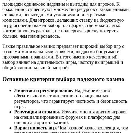
площадки одинаково надежны и выгодны для игроков. К
сожалению, существуют множество ресурсов с завышенными
ставками, невыгодными условиями или скрытыми
комиссиями. Для игроков, делающих ставку на бюджетную
игру, особенно важен выбор платформы, где можно легко
контролировать расходы, не подвергаясь риску потерять
больше, чем планировалось.
Также правильное казино предлагает широкий выбор игр с
разными минимальными ставками, щедрыми бонусами и
прозрачными правилами. В итоге именно качественный
выбор влияет на длительность игры, частоту выигрышей и
общий эмоциональный настрой.
Основные критерии выбора надежного казино
Лицензия и регулирование.
Надежное казино
обязательно имеет лицензию от официальных
регуляторов, что гарантирует честность и безопасность
игры.
Репутация и отзывы.
Изучите мнения других игроков
на специализированных форумах и платформах для
оценки авторитета казино.
Вариативность игр.
Чем разнообразнее коллекция, тем