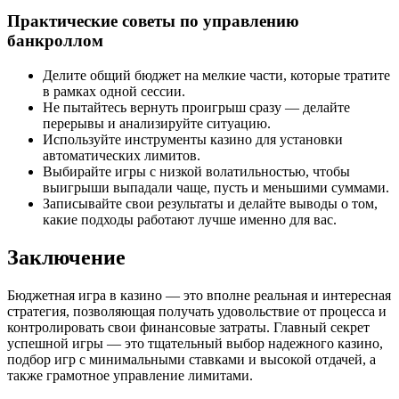
Практические советы по управлению
банкроллом
Делите общий бюджет на мелкие части, которые тратите
в рамках одной сессии.
Не пытайтесь вернуть проигрыш сразу — делайте
перерывы и анализируйте ситуацию.
Используйте инструменты казино для установки
автоматических лимитов.
Выбирайте игры с низкой волатильностью, чтобы
выигрыши выпадали чаще, пусть и меньшими суммами.
Записывайте свои результаты и делайте выводы о том,
какие подходы работают лучше именно для вас.
Заключение
Бюджетная игра в казино — это вполне реальная и интересная
стратегия, позволяющая получать удовольствие от процесса и
контролировать свои финансовые затраты. Главный секрет
успешной игры — это тщательный выбор надежного казино,
подбор игр с минимальными ставками и высокой отдачей, а
также грамотное управление лимитами.