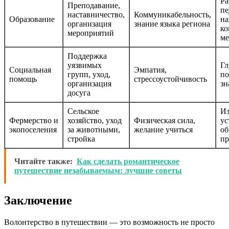
Ра
Преподавание,
пе
наставничество,
Коммуникабельность,
Образование
на
организация
знание языка региона
ко
мероприятий
м
Поддержка
уязвимых
Гл
Социальная
Эмпатия,
групп, уход,
по
помощь
стрессоустойчивость
организация
зн
досуга
Сельское
Из
Фермерство и
хозяйство, уход
Физическая сила,
ус
экопоселения
за животными,
желание учиться
об
стройка
пр
Читайте также:
Как сделать романтическое
путешествие незабываемым: лучшие советы
Заключение
Волонтерство в путешествии — это возможность не просто